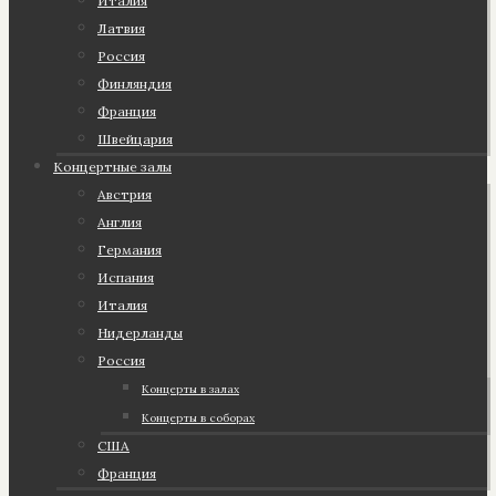
Италия
Латвия
Россия
Финляндия
Франция
Швейцария
Концертные залы
Австрия
Англия
Германия
Испания
Италия
Нидерланды
Россия
Концерты в залах
Концерты в соборах
США
Франция