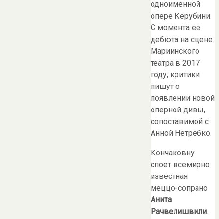
одноименной
опере Керубини.
С момента ее
дебюта на сцене
Мариинского
театра в 2017
году, критики
пишут о
появлении новой
оперной дивы,
сопоставимой с
Анной Нетребко.
Кончаковну
споет всемирно
известная
меццо-сопрано
Анита
Рачвелишвили
.