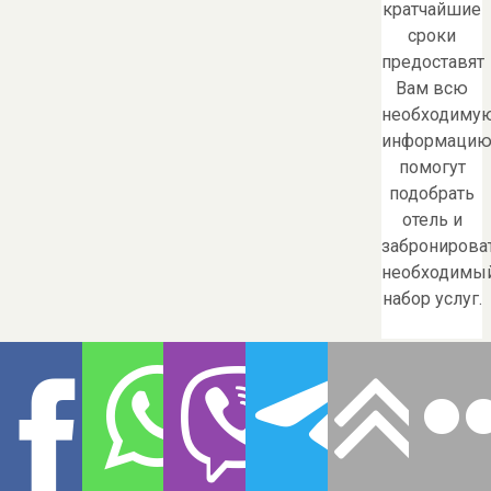
кратчайшие
сроки
предоставят
Вам всю
необходиму
информацию
помогут
подобрать
отель и
забронирова
необходимы
набор услуг.
Уважаемые
господа
поклонники
музыкально
театра и