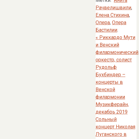
Метки:
Анита
Рачвелишвили
,
Елена Стихина
,
Опера
,
Опера
Бастилии
.
«
Риккардо Мути
и Венский
филармонический
оркестр, солист
Рудольф
Бухбиндер –
концерты в
Венской
филармонии
Музикферайн,
декабрь 2019
Сольный
концерт Николая
Луганского в