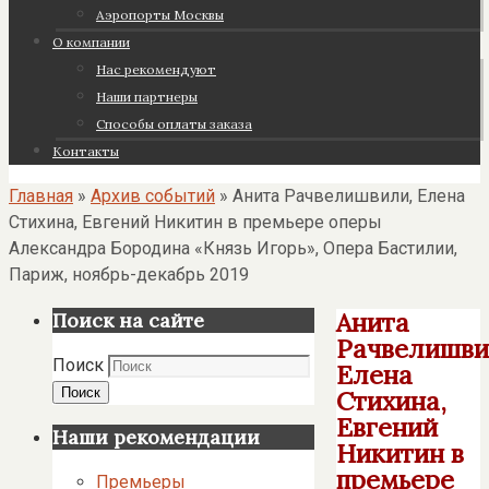
Аэропорты Москвы
О компании
Нас рекомендуют
Наши партнеры
Cпособы оплаты заказа
Контакты
Главная
»
Архив событий
»
Анита Рачвелишвили, Елена
Стихина, Евгений Никитин в премьере оперы
Александра Бородина «Князь Игорь», Опера Бастилии,
Париж, ноябрь-декабрь 2019
Анита
Поиск на сайте
Рачвелишви
Поиск
Елена
Поиск
Стихина,
Евгений
Наши рекомендации
Никитин в
премьере
Премьеры