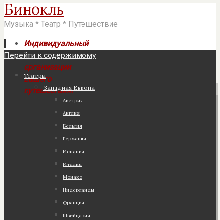
Бинокль
Музыка * Театр * Путешествие
Индивидуальный
Перейти к содержимому
подход к
организации
Театры
Вашего
Западная Европа
путешествия!
Австрия
Англия
Бельгия
Германия
Испания
Италия
Монако
Нидерланды
Франция
Швейцария