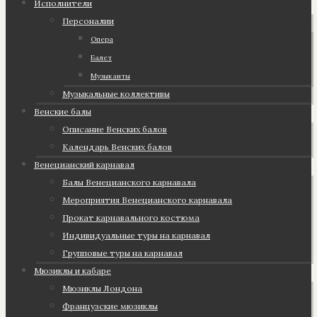
Исполнители
Персоналии
Опера
Балет
Музыканты
Музыкальные коллективы
Венские балы
Описание Венских балов
Календарь Венских балов
Венецианский карнавал
Балы Венецианского карнавала
Мероприятия Венецианского карнавала
Прокат карнавального костюма
Индивидуальные туры на карнавал
Групповые туры на карнавал
Мюзиклы и кабаре
Мюзиклы Лондона
Французские мюзиклы