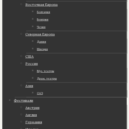
Восточная Европа
Болгария
Венгрия
Чехия
Северная Европа
Дания
Швеция
США
Россия
Муз. театры
Драм. театры
Азия
ОАЭ
Фестивали
Австрия
Англия
Германия