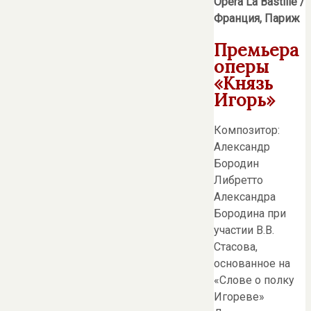
Opera La Bastille /
Франция, Париж
Премьера
оперы
«Князь
Игорь»
Композитор:
Александр
Бородин
Либретто
Александра
Бородина при
участии В.В.
Стасова,
основанное на
«Слове о полку
Игореве»