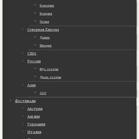
Болгария
Венгрия
Чехия
Северная Европа
Дания
Швеция
США
Россия
Муз. театры
Драм. театры
Азия
ОАЭ
Фестивали
Австрия
Англия
Германия
Италия