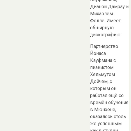
Дианой Дамрау и
Михаэлем
Фолле. Имеет
обширную
дискографию.
Партнерство
Йонаса
Кауфмана с
пианистом
Хельмутом
Дойчем, с
которым он
работал ещё со
времён обучения
в Мюнхене,
оказалось столь
же успешным
как в студии