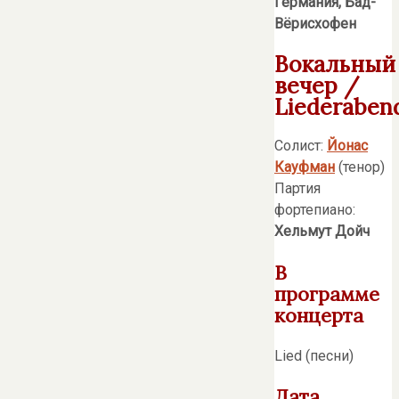
Германия, Бад-
Вёрисхофен
Вокальный
вечер /
Liederaben
Солист:
Йонас
Кауфман
(тенор)
Партия
фортепиано:
Хельмут Дойч
В
программе
концерта
Lied (песни)
Дата