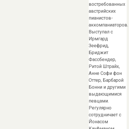
востребованных
австрийских
пианистов-
аккомпаниаторов.
Выступал с
Ирмгард
Зеефрид,
Бриджит
Фассбендер,
Ритой Штрайх,
Анне Софи фон
Оттер, Барбарой
Бонни и другими
выдающимися
певцами.
Регулярно
сотрудничает с
Йонасом
Кауфманом,