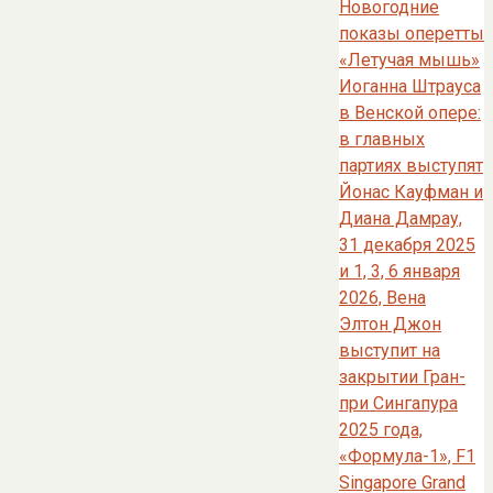
Новогодние
показы оперетты
«Летучая мышь»
Иоганна Штрауса
в Венской опере:
в главных
партиях выступят
Йонас Кауфман и
Диана Дамрау,
31 декабря 2025
и 1, 3, 6 января
2026, Вена
Элтон Джон
выступит на
закрытии Гран-
при Сингапура
2025 года,
«Формула-1», F1
Singapore Grand