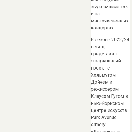
звукозаписи, так
и на
многочисленных
концертах.
В сезоне 2023/24
певец
представил
специальный
проект с
Хельмутом
Дойчем и
режиссером
Клаусом Гутом в
нью-йоркском
центре искусств
Park Avenue
Armory:
«Двойник» —