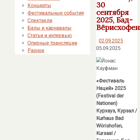
30
Концерты
сентября
Фестивальные события
2025, Бад-
Спектакли
Вёрисхофен
Балы и карнавалы
Статьи и интервью
02.09.2025
Оперные трансляции
05.09.2025
Разное
«Фестиваль
Наций» 2025
(Festival der
Nationen)
Курхауз
, Курзал /
Kurhaus Bad
Wörishofen,
Kursaal /