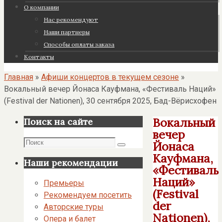
О компании
Нас рекомендуют
Наши партнеры
Cпособы оплаты заказа
Контакты
Главная
»
Афиши концертов в текущем сезоне
»
Вокальный вечер Йонаса Кауфмана, «Фестиваль Наций»
(Festival der Nationen), 30 сентября 2025, Бад-Вёрисхофен
Вокальный
Поиск на сайте
вечер
Поиск
Йонаса
Поиск
Кауфмана,
Наши рекомендации
«Фестиваль
Наций»
Премьеры
(Festival
Рекомендуем посетить
der
Авторские туры
Nationen),
Опера и балет