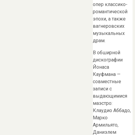
опер классико-
романтической
эпохи, а также
вагнеровских
музыкальных
драм.
В обширной
дискографии
Йонаса
Кауфмана —
совместные
записи с
выдающимися
маэстро:
Клаудио Аббадо,
Марко
Армильято,
Даниэлем