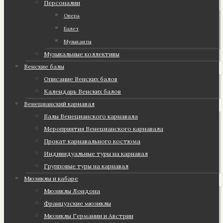
Персоналии
Опера
Балет
Музыканты
Музыкальные коллективы
Венские балы
Описание Венских балов
Календарь Венских балов
Венецианский карнавал
Балы Венецианского карнавала
Мероприятия Венецианского карнавала
Прокат карнавального костюма
Индивидуальные туры на карнавал
Групповые туры на карнавал
Мюзиклы и кабаре
Мюзиклы Лондона
Французские мюзиклы
Мюзиклы Германии и Австрии