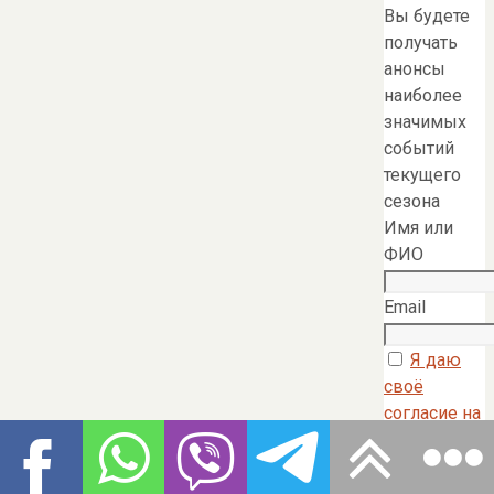
Вы будете
получать
анонсы
наиболее
значимых
событий
текущего
сезона
Имя или
ФИО
Email
Я даю
своё
согласие на
обработку
моих
персональны