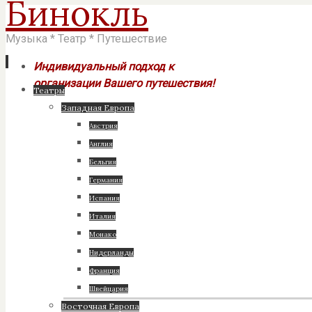
Бинокль
Музыка * Театр * Путешествие
Индивидуальный подход к
организации Вашего путешествия!
Перейти
Театры
к
Западная Европа
содержимому
Австрия
Англия
Бельгия
Германия
Испания
Италия
Монако
Нидерланды
Франция
Швейцария
Восточная Европа