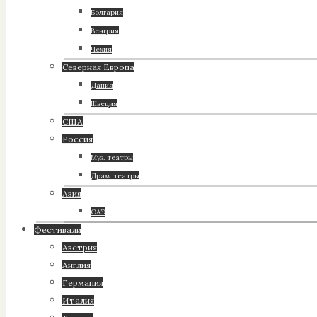
Болгария
Венгрия
Чехия
Северная Европа
Дания
Швеция
США
Россия
Муз. театры
Драм. театры
Азия
ОАЭ
Фестивали
Австрия
Англия
Германия
Италия