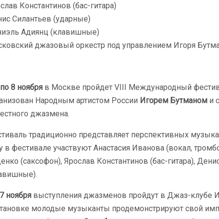
слав Константинов (бас-гитара)
ис Силантьев (ударные)
иэль Адиянц (клавишные)
ковский джазовый оркестр под управлением Игоря Бутм
 по 8 ноября
в Москве пройдет VIII Международный фестив
анизован Народным артистом России
Игорем Бутманом
и 
естного джазмена.
тиваль традиционно представляет перспективных музыкан
у в фестивале участвуют Анастасия Иванова (вокал, тромбо
енко (саксофон), Ярослав Константинов (бас-гитара), Ден
авишные).
 7 ноября
выступления джазменов пройдут в Джаз-клубе И
тановке молодые музыканты продемонстрируют свой имп