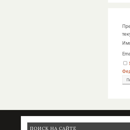
Пре
тек
Им
Ema
Фед
ПОИСК НА САЙТЕ