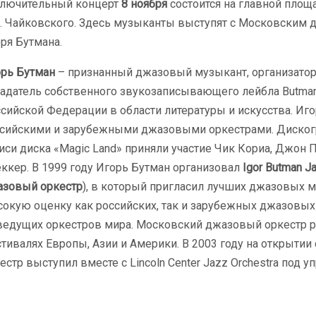
ключительный концерт
8 ноября
состоится на главной площ
. Чайковского. Здесь музыканты выступят с Московским
ря Бутмана.
рь Бутман
– признанный джазовый музыкант, организатор
адатель собственного звукозаписывающего лейбла Butman
сийской Федерации в области литературы и искусства. Иг
сийскими и зарубежными джазовыми оркестрами. Дискогр
иси диска «Magic Land» приняли участие Чик Кориа, Джон
ккер. В 1999 году Игорь Бутман организовал
Igor Butman J
зовый оркестр
), в который пригласил лучших джазовых 
окую оценку как российских, так и зарубежных джазовых
ведущих оркестров мира. Московский джазовый оркестр р
тивалях Европы, Азии и Америки. В 2003 году на открыти
естр выступил вместе с Lincoln Center Jazz Orchestra под 