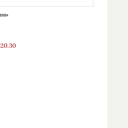
аза»
 20.30