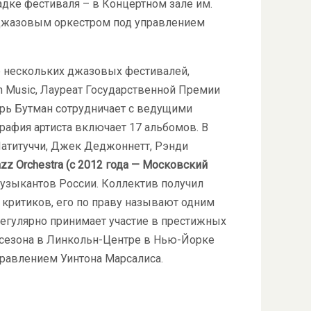
адке фестиваля – в Концертном зале им.
 джазовым оркестром под управлением
 нескольких джазовых фестивалей,
 Music, Лауреат Государственной Премии
орь Бутман сотрудничает с ведущими
афия артиста включает 17 альбомов. В
 Патитуччи, Джек Деджоннетт, Рэнди
azz Orchestra (с 2012 года — Московский
музыкантов России. Коллектив получил
 критиков, его по праву называют одним
егулярно принимает участие в престижных
и сезона в Линкольн-Центре в Нью-Йорке
управлением Уинтона Марсалиса.