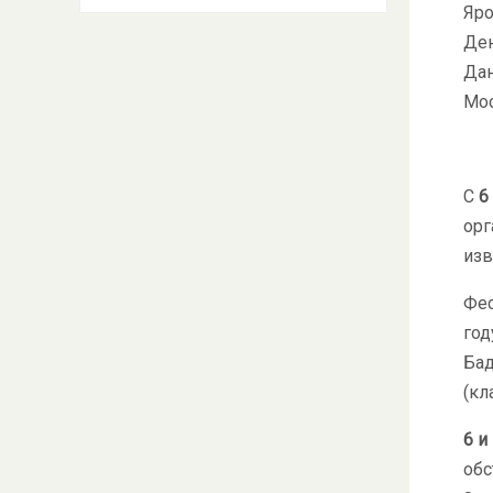
Яро
Ден
Дан
Мос
С
6
орг
изв
Фес
год
Бад
(кл
6 и
обс