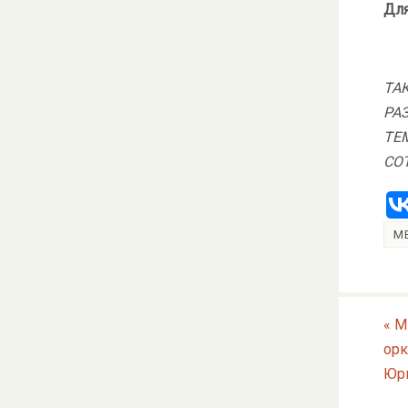
Для
ТА
РА
ТЕ
СО
М
«
Ми
орк
Юри