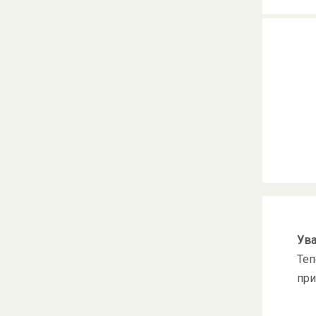
Ува
Теп
при