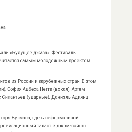
ана
аль «Будущее джаза». Фестиваль
считается самым молодежным проектом
тов из России и зарубежных стран. В этом
н), София Ацбеха Негга (вокал), Артем
ис Силантьев (ударные), Даниэль Адиянц
горя Бутмана, где в неформальной
ровизационный талант в джэм-сэйшн.