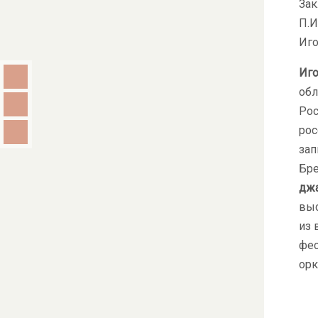
За
П.И
Иго
Иго
обл
Рос
рос
зап
Бре
джа
выс
из 
фес
орк