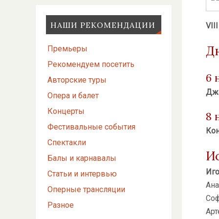
НАШИ РЕКОМЕНДАЦИИ
VIII
Д
Премьеры
Рекомендуем посетить
6 
Авторские туры
Джа
Опера и балет
Концерты
8 
Фестивальные события
Кон
Спектакли
И
Балы и карнавалы
Иго
Статьи и интервью
Ана
Оперные трансляции
Соф
Разное
Арт