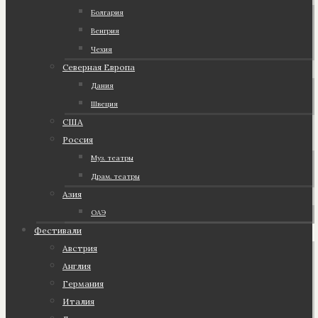
Болгария
Венгрия
Чехия
Северная Европа
Дания
Швеция
США
Россия
Муз. театры
Драм. театры
Азия
ОАЭ
Фестивали
Австрия
Англия
Германия
Италия