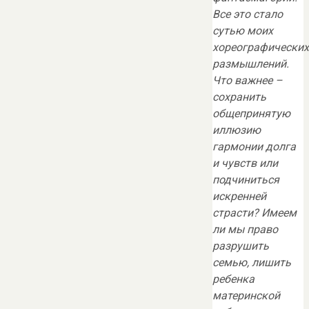
Все это стало
сутью моих
хореографических
размышлений.
Что важнее –
сохранить
общепринятую
иллюзию
гармонии долга
и чувств или
подчиниться
искренней
страсти? Имеем
ли мы право
разрушить
семью, лишить
ребенка
материнской