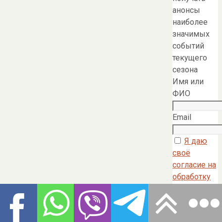
анонсы
наиболее
значимых
событий
текущего
сезона
Имя или
ФИО
Email
Я даю
своё
согласие на
обработку
моих
персональны
данных в