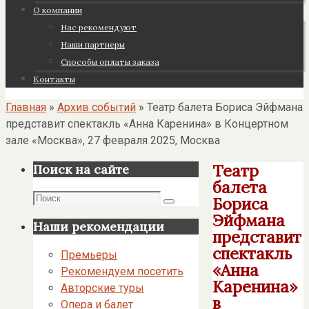
О компании
Нас рекомендуют
Наши партнеры
Cпособы оплаты заказа
Контакты
Главная
»
Архив событий
»
Театр балета Бориса Эйфмана
представит спектакль «Анна Каренина» в Концертном
зале «Москва», 27 февраля 2025, Москва
Театр
Поиск на сайте
балета
Поиск
Бориса
Поиск
Эйфмана
Наши рекомендации
представит
спектакль
Премьеры
«Анна
Рекомендуем посетить
Каренина»
Авторские туры
в
Опера и балет