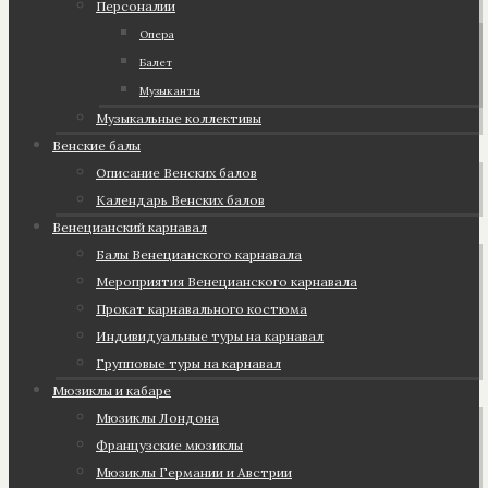
Персоналии
Опера
Балет
Музыканты
Музыкальные коллективы
Венские балы
Описание Венских балов
Календарь Венских балов
Венецианский карнавал
Балы Венецианского карнавала
Мероприятия Венецианского карнавала
Прокат карнавального костюма
Индивидуальные туры на карнавал
Групповые туры на карнавал
Мюзиклы и кабаре
Мюзиклы Лондона
Французские мюзиклы
Мюзиклы Германии и Австрии