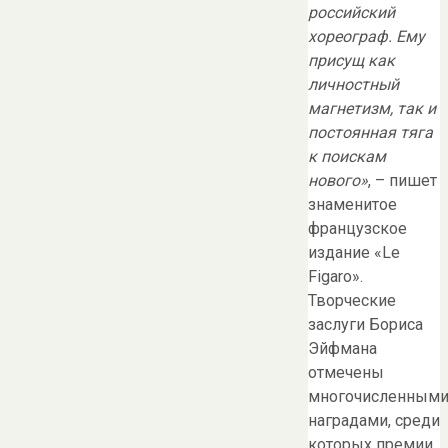
российский
хореограф. Ему
присущ как
личностный
магнетизм, так и
постоянная тяга
к поискам
нового»
, – пишет
знаменитое
французское
издание «Le
Figaro».
Творческие
заслуги Бориса
Эйфмана
отмечены
многочисленным
наградами, среди
которых премии