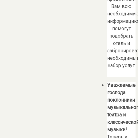
Вам всю
необходиму
информацию
помогут
подобрать
отель и
забронирова
необходимы
набор услуг.
Уважаемые
господа
поклонники
музыкально
театра и
классическо
музыки!
Теперь у