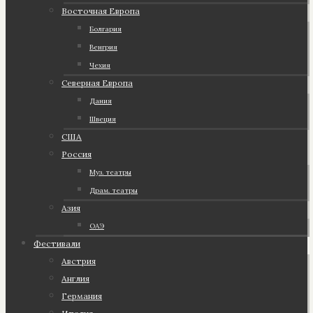
Восточная Европа
Болгария
Венгрия
Чехия
Северная Европа
Дания
Швеция
США
Россия
Муз. театры
Драм. театры
Азия
ОАЭ
Фестивали
Австрия
Англия
Германия