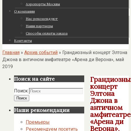
Аэропорты Москвы
О компании
Нас рекомендуют
Наши партнеры
Cпособы оплаты заказа
Контакты
Главная
»
Архив событий
»
Грандиозный концерт Элтона
Джона в античном амфитеатре «Арена ди Верона», май
2019
Грандиозны
Поиск на сайте
концерт
Поиск
Элтона
Поиск
Джона в
античном
Наши рекомендации
амфитеатре
«Арена ди
Премьеры
Верона»,
Рекомендуем посетить