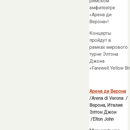
римском
амфитеатре
«Арена ди
Верона»!
Концерты
пройдут в
рамках мирового
турне Элтона
Джона
«Farewell Yellow Br
Арена ди Верона
/
Arena
di
Verona
/
Верона, Италия
Элтон Джон
/Elton
John