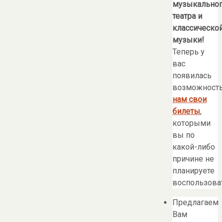
музыкально
театра и
классическо
музыки!
Теперь у
вас
появилась
возможност
нам свои
билеты
,
которыми
вы по
какой-либо
причине не
планируете
воспользоват
Предлагаем
Вам