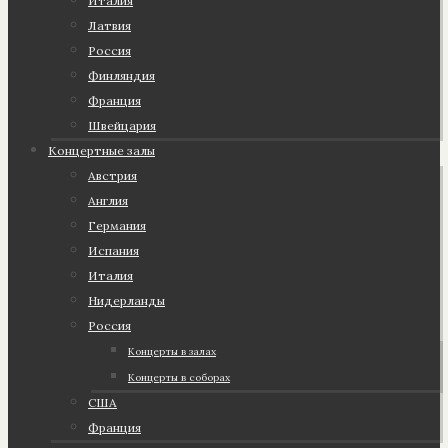
Италия
Латвия
Россия
Финляндия
Франция
Швейцария
Концертные залы
Австрия
Англия
Германия
Испания
Италия
Нидерланды
Россия
Концерты в залах
Концерты в соборах
США
Франция