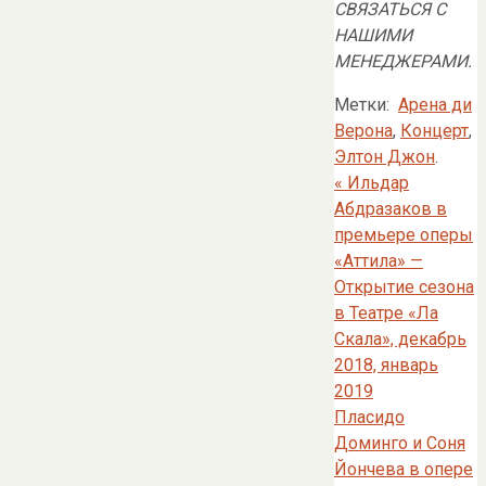
СВЯЗАТЬСЯ С
НАШИМИ
МЕНЕДЖЕРАМИ.
Метки:
Арена ди
Верона
,
Концерт
,
Элтон Джон
.
«
Ильдар
Абдразаков в
премьере оперы
«Аттила» —
Открытие сезона
в Театре «Ла
Скала», декабрь
2018, январь
2019
Пласидо
Доминго и Соня
Йончева в опере