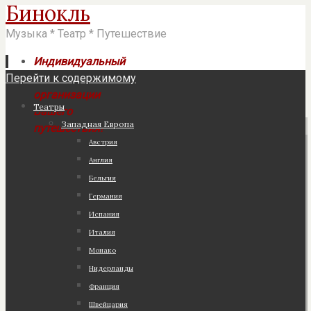
Бинокль
Музыка * Театр * Путешествие
Индивидуальный
Перейти к содержимому
подход к
организации
Театры
Вашего
Западная Европа
путешествия!
Австрия
Англия
Бельгия
Германия
Испания
Италия
Монако
Нидерланды
Франция
Швейцария