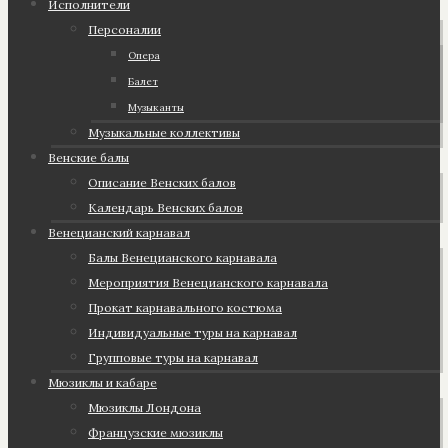
Исполнители
Персоналии
Опера
Балет
Музыканты
Музыкальные коллективы
Венские балы
Описание Венских балов
Календарь Венских балов
Венецианский карнавал
Балы Венецианского карнавала
Мероприятия Венецианского карнавала
Прокат карнавального костюма
Индивидуальные туры на карнавал
Групповые туры на карнавал
Мюзиклы и кабаре
Мюзиклы Лондона
Французские мюзиклы