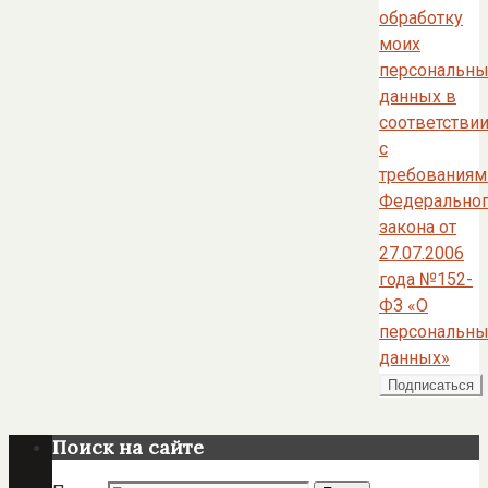
обработку
моих
персональны
данных в
соответстви
с
требованиям
Федерально
закона от
27.07.2006
года №152-
ФЗ «О
персональны
данных»
Поиск на сайте