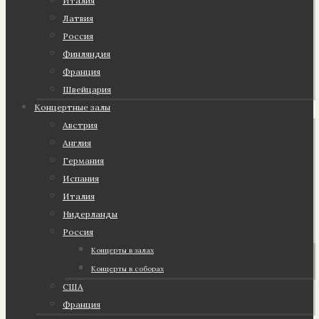
Италия
Латвия
Россия
Финляндия
Франция
Швейцария
Концертные залы
Австрия
Англия
Германия
Испания
Италия
Нидерланды
Россия
Концерты в залах
Концерты в соборах
США
Франция