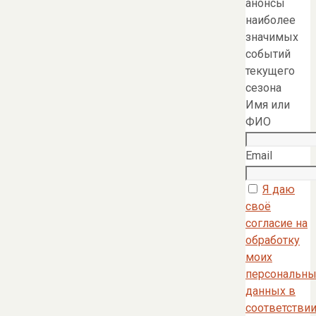
анонсы
наиболее
значимых
событий
текущего
сезона
Имя или
ФИО
Email
Я даю
своё
согласие на
обработку
моих
персональны
данных в
соответстви