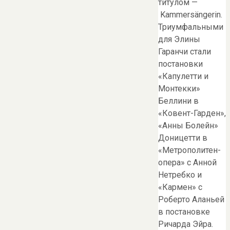
титулом —
Kammersängerin.
Триумфальными
для Элины
Гаранчи стали
постановки
«Капулетти и
Монтекки»
Беллини в
«Ковент-Гарден»,
«Анны Болейн»
Доницетти в
«Метрополитен-
опера» с Анной
Нетребко и
«Кармен» с
Роберто Аланьей
в постановке
Ричарда Эйра.