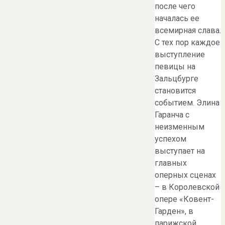
после чего
началась ее
всемирная слава.
С тех пор каждое
выступление
певицы на
Зальцбурге
становится
событием. Элина
Гаранча с
неизменным
успехом
выступает на
главных
оперных сценах
– в Королевской
опере «Ковент-
Гарден», в
парижской