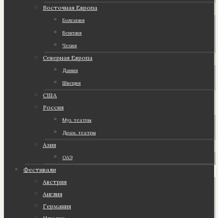
Восточная Европа
Болгария
Венгрия
Чехия
Северная Европа
Дания
Швеция
США
Россия
Муз. театры
Драм. театры
Азия
ОАЭ
Фестивали
Австрия
Англия
Германия