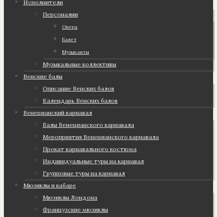
Исполнители
Персоналии
Опера
Балет
Музыканты
Музыкальные коллективы
Венские балы
Описание Венских балов
Календарь Венских балов
Венецианский карнавал
Балы Венецианского карнавала
Мероприятия Венецианского карнавала
Прокат карнавального костюма
Индивидуальные туры на карнавал
Групповые туры на карнавал
Мюзиклы и кабаре
Мюзиклы Лондона
Французские мюзиклы