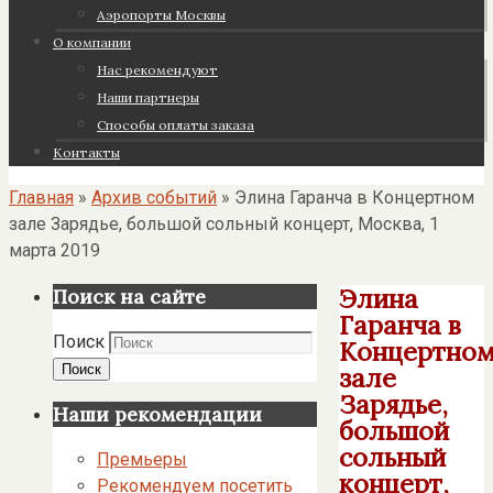
Аэропорты Москвы
О компании
Нас рекомендуют
Наши партнеры
Cпособы оплаты заказа
Контакты
Главная
»
Архив событий
»
Элина Гаранча в Концертном
зале Зарядье, большой сольный концерт, Москва, 1
марта 2019
Элина
Поиск на сайте
Гаранча в
Поиск
Концертно
Поиск
зале
Зарядье,
Наши рекомендации
большой
сольный
Премьеры
концерт,
Рекомендуем посетить