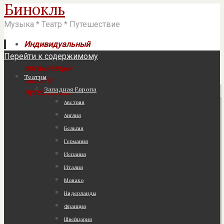
Бинокль
Музыка * Театр * Путешествие
Индивидуальный
Перейти к содержимому
подход к
организации
Театры
Вашего
Западная Европа
путешествия!
Австрия
Англия
Бельгия
Германия
Испания
Италия
Монако
Нидерланды
Франция
Швейцария