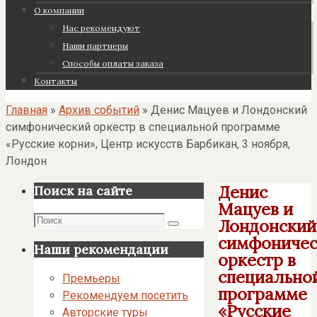
О компании
Нас рекомендуют
Наши партнеры
Cпособы оплаты заказа
Контакты
Главная
»
Архив событий
»
Денис Мацуев и Лондонский
симфонический оркестр в специальной программе
«Русские корни», Центр искусств Барбикан, 3 ноября,
Лондон
Денис
Поиск на сайте
Мацуев и
Поиск
Лондонский
Поиск
симфоничес
Наши рекомендации
оркестр в
специально
Премьеры
программе
Рекомендуем посетить
«Русские
Авторские туры