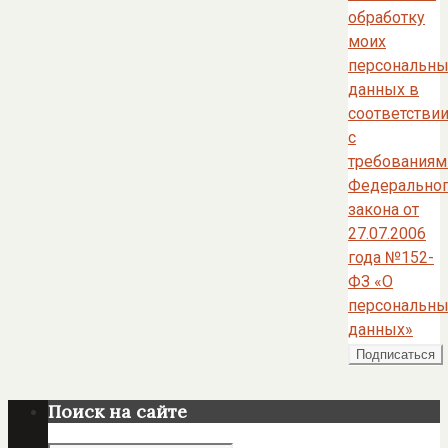
обработку
моих
персональны
данных в
соответстви
с
требованиям
Федерально
закона от
27.07.2006
года №152-
ФЗ «О
персональны
данных»
Поиск на сайте