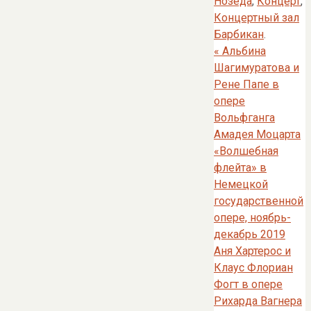
Нозеда
,
Концерт
,
Концертный зал
Барбикан
.
«
Альбина
Шагимуратова и
Рене Папе в
опере
Вольфганга
Амадея Моцарта
«Волшебная
флейта» в
Немецкой
государственной
опере, ноябрь-
декабрь 2019
Аня Хартерос и
Клаус Флориан
Фогт в опере
Рихарда Вагнера