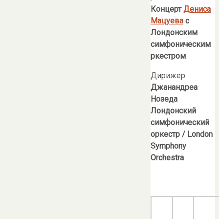
Концерт
Дениса
Мацуева
с
Лондонским
симфоническим
ркестром
Дирижер:
Джанандреа
Нозеда
Лондонский
симфонический
оркестр / London
Symphony
Orchestra