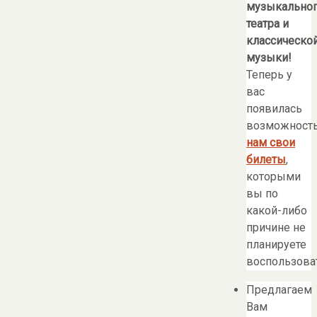
музыкально
театра и
классическо
музыки!
Теперь у
вас
появилась
возможност
нам свои
билеты
,
которыми
вы по
какой-либо
причине не
планируете
воспользоват
Предлагаем
Вам