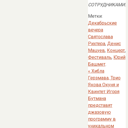
СОТРУДНИКАМИ.
Метки:
Декабрьские
вечера
Святослава
Рихтера
,
Денис
Мацуев
,
Концерт
,
Фестиваль
,
Юрий
Башмет
.
«
Хибла
Герзмава, Трио
Якова Окуня и
Квинтет Игоря
Бутмана
представят
джазовую
программу в
уникальном