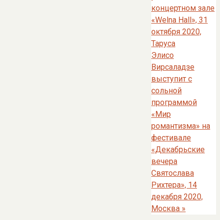
концертном зале
«Welna Hall», 31
октября 2020,
Таруса
Элисо
Вирсаладзе
выступит с
сольной
программой
«Мир
романтизма» на
фестивале
«Декабрьские
вечера
Святослава
Рихтера», 14
декабря 2020,
Москва
»