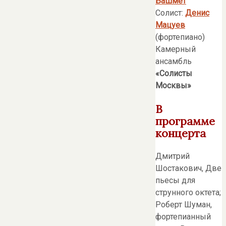
Башмет
Солист:
Денис
Мацуев
(фортепиано)
Камерный
ансамбль
«Солисты
Москвы»
В
программе
концерта
Дмитрий
Шостакович, Две
пьесы для
струнного октета;
Роберт Шуман,
фортепианный