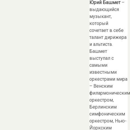
Юрий Башмет
–
выдающийся
музыкант,
который
сочетает в себе
талант дирижера
и альтиста.
Башмет
выступал с
самыми
известными
оркестрами мира
– Венским
филармонически
оркестром,
Берлинским
симфоническим
оркестром, Нью-
Йоркским