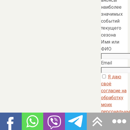
анонсы
наиболее
значимых
событий
текущего
сезона
Имя или
ФИО
Email
Я даю
своё
согласие на
обработку
моих
персональны
данных в
соответстви