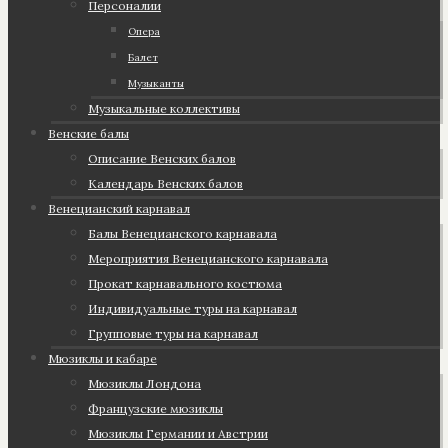
Персоналии
Опера
Балет
Музыканты
Музыкальные коллективы
Венские балы
Описание Венских балов
Календарь Венских балов
Венецианский карнавал
Балы Венецианского карнавала
Мероприятия Венецианского карнавала
Прокат карнавального костюма
Индивидуальные туры на карнавал
Групповые туры на карнавал
Мюзиклы и кабаре
Мюзиклы Лондона
Французские мюзиклы
Мюзиклы Германии и Австрии