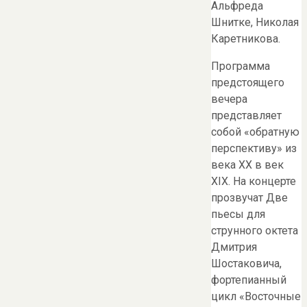
Альфреда
Шнитке, Николая
Каретникова.
Программа
предстоящего
вечера
представляет
собой «обратную
перспективу» из
века XX в век
XIX. На концерте
прозвучат Две
пьесы для
струнного октета
Дмитрия
Шостаковича,
фортепианный
цикл «Восточные