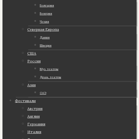
Болгария
Венгрия
Чехия
Северная Европа
Дания
Швеция
США
Россия
Муз. театры
Драм. театры
Азия
ОАЭ
Фестивали
Австрия
Англия
Германия
Италия