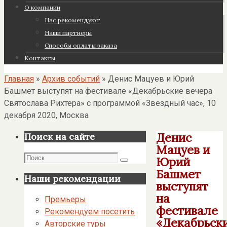
О компании
Нас рекомендуют
Наши партнеры
Cпособы оплаты заказа
Контакты
Главная
»
Архив событий
»
Денис Мацуев и Юрий
Башмет выступят на фестивале «Декабрьские вечера
Святослава Рихтера» с программой «Звездный час», 10
декабря 2020, Москва
Денис
Поиск на сайте
Мацуев и
Поиск
Юрий
Поиск
Башмет
Наши рекомендации
выступят
на
Премьеры
фестивале
Рекомендуем посетить
«Декабрьск
Авторские туры