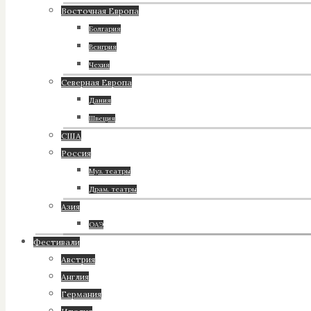
Восточная Европа
Болгария
Венгрия
Чехия
Северная Европа
Дания
Швеция
США
Россия
Муз. театры
Драм. театры
Азия
ОАЭ
Фестивали
Австрия
Англия
Германия