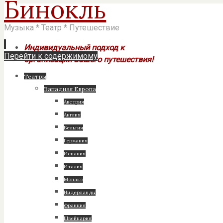
Бинокль
Музыка * Театр * Путешествие
Индивидуальный подход к
Перейти к содержимому
организации Вашего путешествия!
Театры
Западная Европа
Австрия
Англия
Бельгия
Германия
Испания
Италия
Монако
Нидерланды
Франция
Швейцария