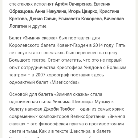
спектаклях исполнят
Артём Овчаренко, Евгения
Образцова,
Анна Никулина, Игорь Цвирко, Кристина
Кретова, Денис Савин, Елизавета Кокорева, Вячеслав
Лопатин
и другие.
Балет «Зимняя сказка» был поставлен для
Королевского балета Ковент-Гарден в 2014 году. Пять
лет спустя этот спектакль был перенесен на сцену
Большого театра. Стоит отметить, что это не первый
опыт сотрудничества Кристофера Уилдона с Большим
театром – в 2007 хореограф поставил здесь
одноактный балет «Misericordes».
Основой для балета «Зимняя сказка» стала
одноименная пьеса Уильяма Шекспира. Музыку к
балету написал
Джоби Тэлбот
– один из самых ярких
современных композиторов Великобритании. «Зимняя
сказка» – это философская притча о противостоянии
света и тьмы. Как и в тексте Шекспира, в балете