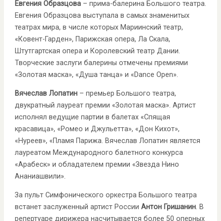
Евгения Образцова
– прима-балерина Большого театра.
Евгения Образцова выступала в самых знаменитых
театрах мира, в числе которых Мариинский театр,
«Ковент-Гарден», Парижская опера, Ла Скала,
Штутгартская опера и Королевский театр Дании.
Творческие заслуги балерины отмечены премиями
«Золотая маска», «Душа танца» и «Dance Open».
Вячеслав Лопатин
– премьер Большого театра,
двукратный лауреат премии «Золотая маска». Артист
исполнял ведущие партии в балетах «Спящая
красавица», «Ромео и Джульетта», «Дон Кихот»,
«Нуреев», «Пламя Парижа. Вячеслав Лопатин является
лауреатом Международного балетного конкурса
«Арабеск» и обладателем премии «Звезда Нино
Ананиашвили».
За пульт Симфонического оркестра Большого театра
встанет заслуженный артист России
Антон Гришанин
. В
репертуаре дирижера насчитывается более 50 оперных