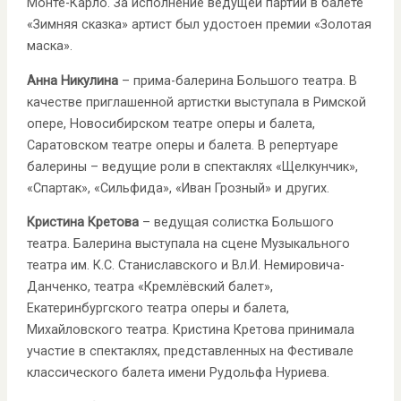
Монте-Карло. За исполнение ведущей партии в балете
«Зимняя сказка» артист был удостоен премии «Золотая
маска».
Анна Никулина
– прима-балерина Большого театра. В
качестве приглашенной артистки выступала в Римской
опере, Новосибирском театре оперы и балета,
Саратовском театре оперы и балета. В репертуаре
балерины – ведущие роли в спектаклях «Щелкунчик»,
«Спартак», «Сильфида», «Иван Грозный» и других.
Кристина Кретова
– ведущая солистка Большого
театра. Балерина выступала на сцене Музыкального
театра им. К.С. Станиславского и Вл.И. Немировича-
Данченко, театра «Кремлёвский балет»,
Екатеринбургского театра оперы и балета,
Михайловского театра. Кристина Кретова принимала
участие в спектаклях, представленных на Фестивале
классического балета имени Рудольфа Нуриева.