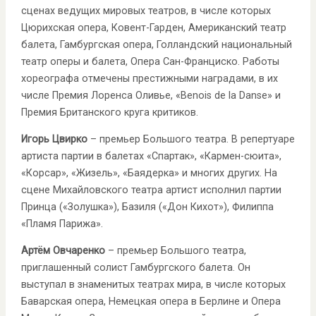
сценах ведущих мировых театров, в числе которых
Цюрихская опера, Ковент-Гарден, Американский театр
балета, Гамбургская опера, Голландский национальный
театр оперы и балета, Опера Сан-Франциско. Работы
хореографа отмечены престижными наградами, в их
числе Премия Лоренса Оливье, «Benois de la Danse» и
Премия Британского круга критиков.
Игорь Цвирко
– премьер Большого театра. В репертуаре
артиста партии в балетах «Спартак», «Кармен-сюита»,
«Корсар», «Жизель», «Баядерка» и многих других. На
сцене Михайловского театра артист исполнил партии
Принца («Золушка»), Базиля («Дон Кихот»), Филиппа
«Пламя Парижа».
Артём Овчаренко
– премьер Большого театра,
приглашенный солист Гамбургского балета. Он
выступал в знаменитых театрах мира, в числе которых
Баварская опера, Немецкая опера в Берлине и Опера