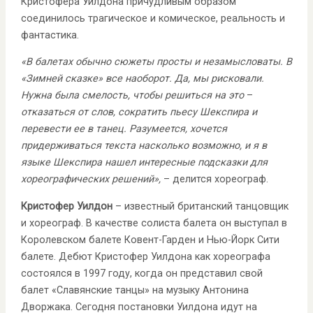
Кристофера Уилдона причудливым образом
соединилось трагическое и комическое, реальность и
фантастика.
«В балетах обычно сюжеты просты и незамысловаты. В
«Зимней сказке» все наоборот. Да, мы рисковали.
Нужна была смелость, чтобы решиться на это
–
отказаться от слов, сократить пьесу Шекспира и
перевести ее в танец. Разумеется, хочется
придерживаться текста насколько возможно, и я в
языке Шекспира нашел интересные подсказки для
хореографических решений»,
– делится хореограф.
Кристофер Уилдон
– известный британский танцовщик
и хореограф. В качестве солиста балета он выступал в
Королевском балете Ковент-Гарден и Нью-Йорк Сити
балете. Дебют Кристофер Уилдона как хореографа
состоялся в 1997 году, когда он представил свой
балет «Славянские танцы» на музыку Антонина
Дворжака. Сегодня постановки Уилдона идут на