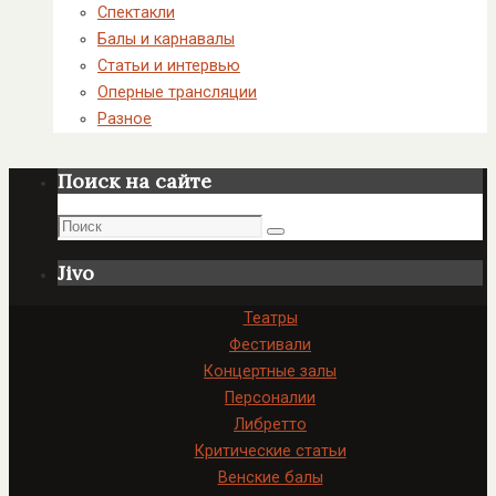
Спектакли
Балы и карнавалы
Статьи и интервью
Оперные трансляции
Разное
Поиск на сайте
Поиск
Поиск
Jivo
Театры
Фестивали
Концертные залы
Персоналии
Либретто
Критические статьи
Венские балы