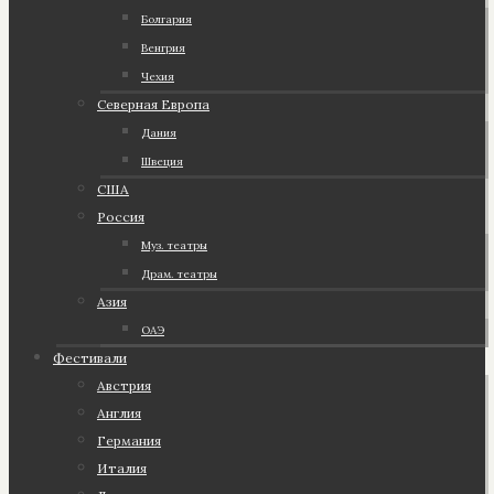
Болгария
Венгрия
Чехия
Северная Европа
Дания
Швеция
США
Россия
Муз. театры
Драм. театры
Азия
ОАЭ
Фестивали
Австрия
Англия
Германия
Италия