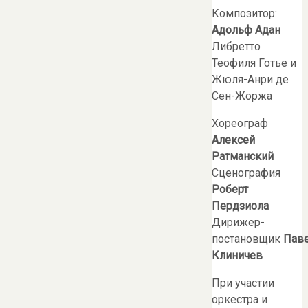
Композитор:
Адольф Адан
Либретто
Теофиля Готье и
Жюля-Анри де
Сен-Жоржа
Хореограф
Алексей
Ратманский
Сценография
Роберт
Пердзиола
Дирижер-
постановщик
Пав
Клиничев
При участии
оркестра и