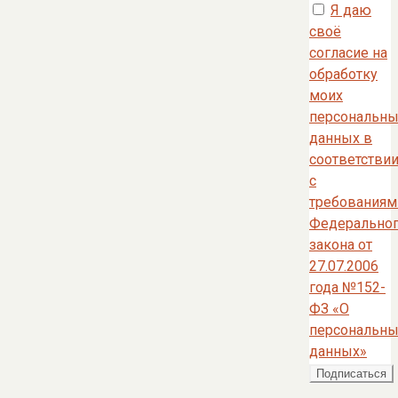
Я даю
своё
согласие на
обработку
моих
персональны
данных в
соответстви
с
требованиям
Федерально
закона от
27.07.2006
года №152-
ФЗ «О
персональны
данных»