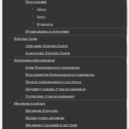
Персоналии
Опера
Балет
Музыканты
Музыкальные коллективы
Венские балы
Описание Венских балов
Календарь Венских балов
Венецианский карнавал
Балы Венецианского карнавала
Мероприятия Венецианского карнавала
Прокат карнавального костюма
Индивидуальные туры на карнавал
Групповые туры на карнавал
Мюзиклы и кабаре
Мюзиклы Лондона
Французские мюзиклы
Мюзиклы Германии и Австрии