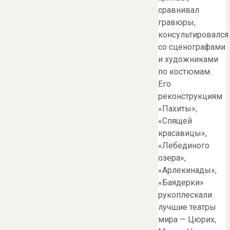
сравнивал
гравюры,
консультировался
со сценографами
и художниками
по костюмам.
Его
реконструкциям
«Пахиты»,
«Спящей
красавицы»,
«Лебединого
озера»,
«Арлекинады»,
«Баядерки»
рукоплескали
лучшие театры
мира — Цюрих,