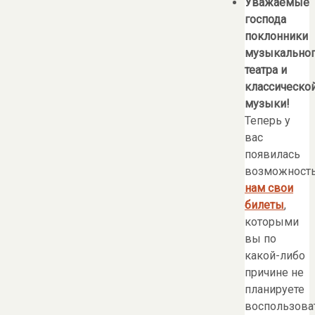
Уважаемые
господа
поклонники
музыкально
театра и
классическо
музыки!
Теперь у
вас
появилась
возможност
нам свои
билеты
,
которыми
вы по
какой-либо
причине не
планируете
воспользоват