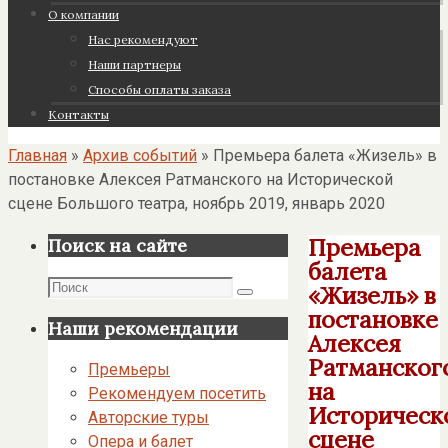
О компании
Нас рекомендуют
Наши партнеры
Cпособы оплаты заказа
Контакты
Главная
»
Архив событий
»
Премьера балета «Жизель» в
постановке Алексея Ратманского на Исторической
сцене Большого театра, ноябрь 2019, январь 2020
Премьера
Поиск на сайте
балета
Поиск
«Жизель» в
Поиск
постановке
Наши рекомендации
Алексея
Ратманског
Премьеры
на
Рекомендуем посетить
Историческ
Авторские туры
сцене
Опера и балет