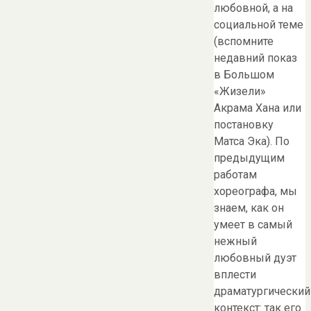
любовной, а на
социальной теме
(вспомните
недавний показ
в Большом
«Жизели»
Акрама Хана или
постановку
Матса Эка). По
предыдущим
работам
хореографа, мы
знаем, как он
умеет в самый
нежный
любовный дуэт
вплести
драматургический
контекст: так его