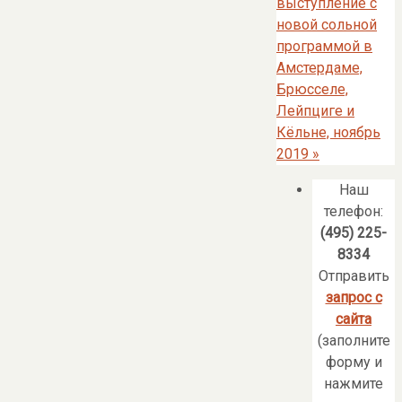
выступление с
новой сольной
программой в
Амстердаме,
Брюсселе,
Лейпциге и
Кёльне, ноябрь
2019
»
Наш
телефон:
(495) 225-
8334
Отправить
запрос с
сайта
(заполните
форму и
нажмите