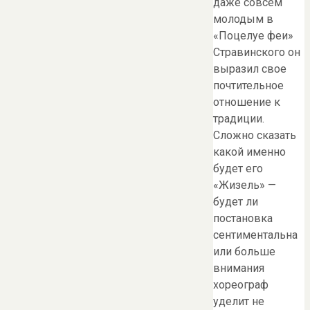
даже совсем
молодым в
«Поцелуе феи»
Стравинского он
выразил свое
почтительное
отношение к
традиции.
Сложно сказать
какой именно
будет его
«Жизель» —
будет ли
постановка
сентиментальна
или больше
внимания
хореограф
уделит не