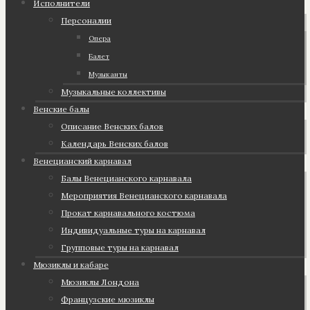
Исполнители
Персоналии
Опера
Балет
Музыканты
Музыкальные коллективы
Венские балы
Описание Венских балов
Календарь Венских балов
Венецианский карнавал
Балы Венецианского карнавала
Мероприятия Венецианского карнавала
Прокат карнавального костюма
Индивидуальные туры на карнавал
Групповые туры на карнавал
Мюзиклы и кабаре
Мюзиклы Лондона
Французские мюзиклы