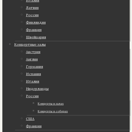
Италия
Латвия
Россия
Финляндия
Франция
Швейцария
Концертные залы
Австрия
Англия
Германия
Испания
Италия
Нидерланды
Россия
Концерты в залах
Концерты в соборах
США
Франция