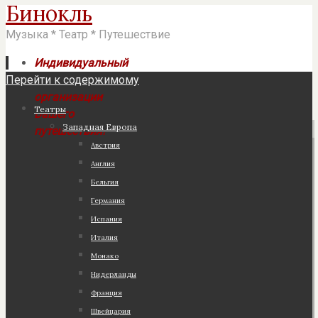
Бинокль
Музыка * Театр * Путешествие
Индивидуальный
Перейти к содержимому
подход к
организации
Театры
Вашего
Западная Европа
путешествия!
Австрия
Англия
Бельгия
Германия
Испания
Италия
Монако
Нидерланды
Франция
Швейцария