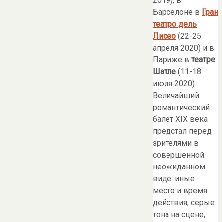
2019), в
Барселоне в
Гран
театро дель
Лисео
(22-25
апреля 2020) и в
Париже в
театре
Шатле
(11-18
июля 2020).
Величайший
романтический
балет XIX века
предстал перед
зрителями в
совершенной
неожиданном
виде: иные
место и время
действия, серые
тона на сцене,