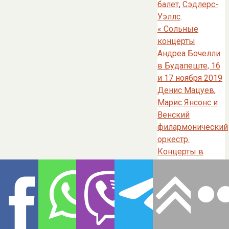
балет
,
Сэдлерс-
Уэллс
.
«
Сольные
концерты
Андреа Бочелли
в Будапеште, 16
и 17 ноября 2019
Денис Мацуев,
Марис Янсонс и
Венский
филармонический
оркестр.
Концерты в
Венской
филармонии
Мюзикферайн в
ноябре-декабре
2019
»