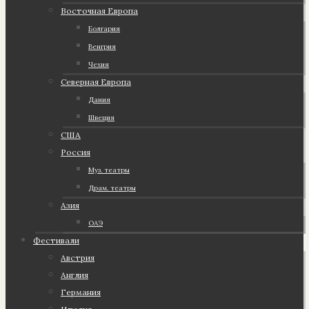
Восточная Европа
Болгария
Венгрия
Чехия
Северная Европа
Дания
Швеция
США
Россия
Муз. театры
Драм. театры
Азия
ОАЭ
Фестивали
Австрия
Англия
Германия