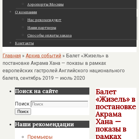
Аэропорты Москвы
О компании
Нас рекомендуют
Наши партнеры
Cпособы оплаты заказа
Контакты
Главная
»
Архив событий
»
Балет «Жизель» в
постановке Акрама Хана — показы в рамках
европейских гастролей Английского национального
балета, сентябрь 2019 — июль 2020
Балет
Поиск на сайте
«Жизель» в
Поиск
постановке
Поиск
Акрама
Хана —
Наши рекомендации
показы в
рамках
Премьеры