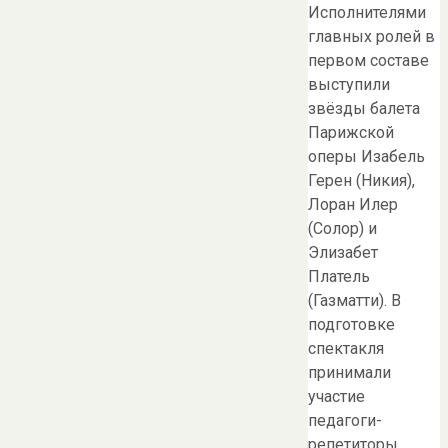
Исполнителями
главных ролей в
первом составе
выступили
звёзды балета
Парижской
оперы Изабель
Герен (Никия),
Лоран Илер
(Солор) и
Элизабет
Платель
(Газматти). В
подготовке
спектакля
принимали
участие
педагоги-
репетиторы