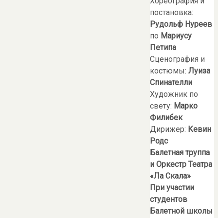
Хореография и
постановка:
Рудольф Нуреев
по
Мариусу
Петипа
Сценография и
костюмы:
Луиза
Спинателли
Художник по
свету:
Марко
Филибек
Дирижер:
Кевин
Родс
Балетная труппа
и Оркестр Театра
«Ла Скала»
При участии
студентов
Балетной школы