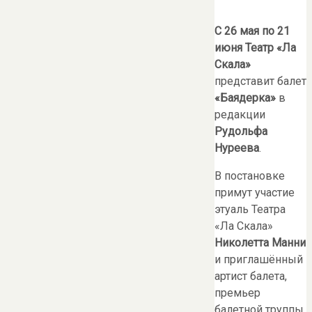
С 26 мая по 21
июня Театр «Ла
Скала»
представит балет
«Баядерка»
в
редакции
Рудольфа
Нуреева
.
В постановке
примут участие
этуаль Театра
«Ла Скала»
Николетта Манни
и приглашённый
артист балета,
премьер
балетной труппы