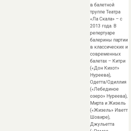
в балетной
труппе Театра
«Ла Скала» – с
2013 года. В
репертуаре
балерины партии
в классических и
современных
балетах – Китри
(«Дон Кихот»
Нуреева),
Одетта/Одиллия
(«Лебединое
озеро» Нуреева),
Мирта и Жизель
(«Жизель» Иветт
Шовире),
Джульетта