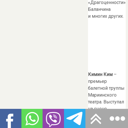
«Драгоценности»
Баланчина
и многих других.
Кимин Ким
–
премьер
балетной труппы
Мариинского
театра. Выступал
на сцене
Парижской
оперы и Венской