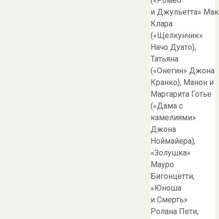
(«Ромео
и Джульетта» Мак
Клара
(«Щелкунчик»
Начо Дуато),
Татьяна
(«Онегин» Джона
Кранко), Манон и
Маргарита Готье
(«Дама с
камелиями»
Джона
Ноймайера),
«Золушка»
Мауро
Бигонцетти,
«Юноша
и Смерть»
Ролана Пети,