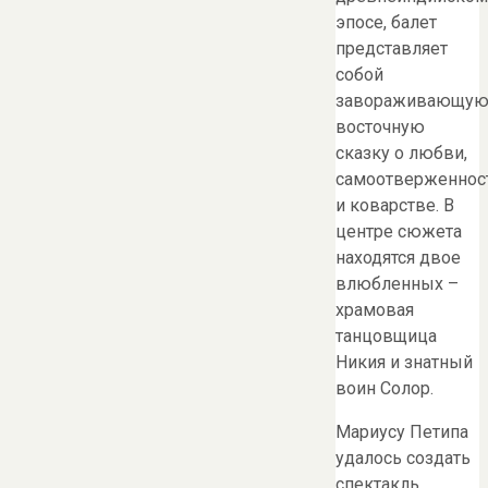
эпосе, балет
представляет
собой
завораживающу
восточную
сказку о любви,
самоотверженнос
и коварстве. В
центре сюжета
находятся двое
влюбленных –
храмовая
танцовщица
Никия и знатный
воин Солор.
Мариусу Петипа
удалось создать
спектакль,