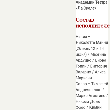
Академии Театра
«Ла Скала»
Состав
исполнителе
Никия –
Николетта Манни
(26 мая; 12 и 14
июня) / Мартина
Ардуино / Вирна
Топпи / Виттория
Валерио / Алиса
Мариани
Солор – Тимофей
Андрияшенко /
Марко Агостино /
Никола Дель
Фрео /
Кимин