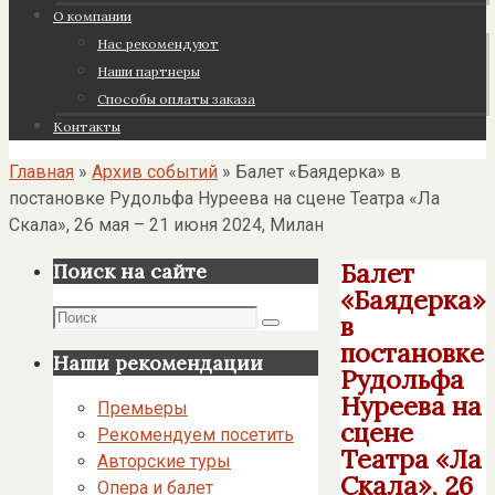
О компании
Нас рекомендуют
Наши партнеры
Cпособы оплаты заказа
Контакты
Главная
»
Архив событий
»
Балет «Баядерка» в
постановке Рудольфа Нуреева на сцене Театра «Ла
Скала», 26 мая – 21 июня 2024, Милан
Балет
Поиск на сайте
«Баядерка»
Поиск
в
Поиск
постановке
Наши рекомендации
Рудольфа
Нуреева на
Премьеры
сцене
Рекомендуем посетить
Театра «Ла
Авторские туры
Скала», 26
Опера и балет