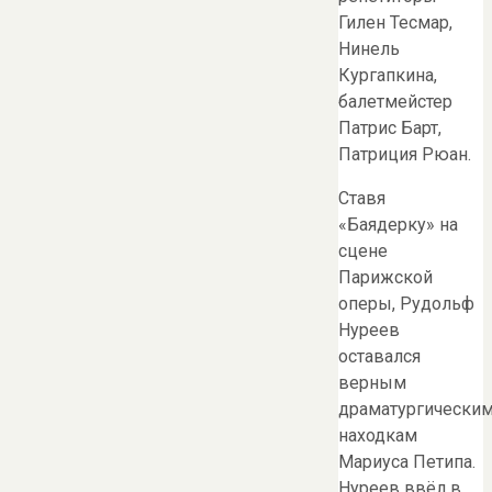
Гилен Тесмар,
Нинель
Кургапкина,
балетмейстер
Патрис Барт,
Патриция Рюан.
Ставя
«Баядерку» на
сцене
Парижской
оперы, Рудольф
Нуреев
оставался
верным
драматургически
находкам
Мариуса Петипа.
Нуреев ввёл в