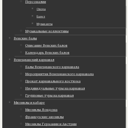
Персоналии
Опера
Балет
Музыканты
Музыкальные коллективы
Венские балы
Описание Венских балов
Календарь Венских балов
Венецианский карнавал
Балы Венецианского карнавала
Мероприятия Венецианского карнавала
Прокат карнавального костюма
Индивидуальные туры на карнавал
Групповые туры на карнавал
Мюзиклы и кабаре
Мюзиклы Лондона
Французские мюзиклы
Мюзиклы Германии и Австрии