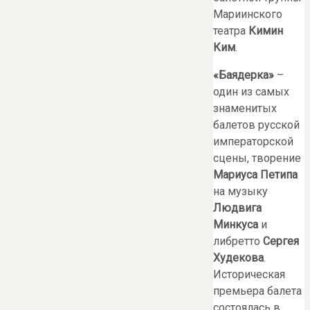
Мариинского
театра
Кимин
Ким
.
«Баядерка»
–
один из самых
знаменитых
балетов русской
императорской
сцены, творение
Мариуса Петипа
на музыку
Людвига
Минкуса
и
либретто
Сергея
Худекова
.
Историческая
премьера балета
состоялась в