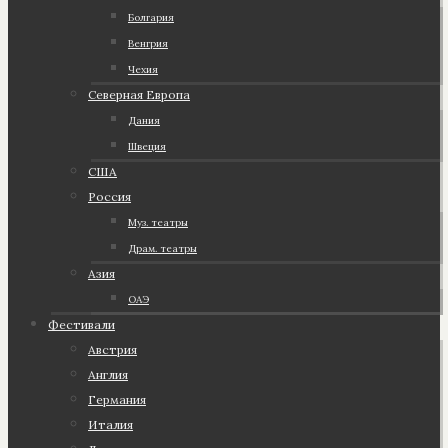
Болгария
Венгрия
Чехия
Северная Европа
Дания
Швеция
США
Россия
Муз. театры
Драм. театры
Азия
ОАЭ
Фестивали
Австрия
Англия
Германия
Италия