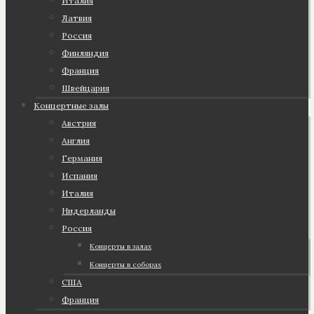
Италия
Латвия
Россия
Финляндия
Франция
Швейцария
Концертные залы
Австрия
Англия
Германия
Испания
Италия
Нидерланды
Россия
Концерты в залах
Концерты в соборах
США
Франция