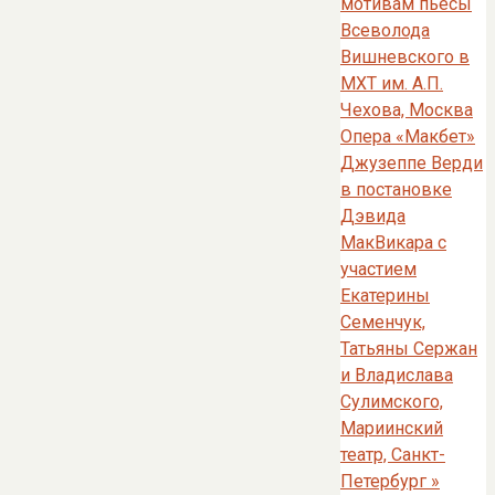
мотивам пьесы
Всеволода
Вишневского в
МХТ им. А.П.
Чехова, Москва
Опера «Макбет»
Джузеппе Верди
в постановке
Дэвида
МакВикара с
участием
Екатерины
Семенчук,
Татьяны Сержан
и Владислава
Сулимского,
Мариинский
театр, Санкт-
Петербург
»