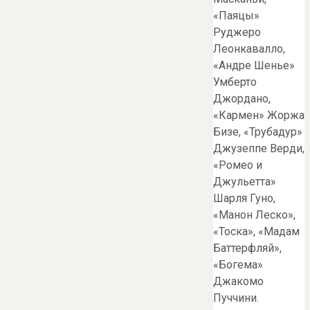
«Паяцы»
Руджеро
Леонкавалло,
«Андре Шенье»
Умберто
Джордано,
«Кармен» Жоржа
Бизе, «Трубадур»
Джузеппе Верди,
«Ромео и
Джульетта»
Шарля Гуно,
«Манон Леско»,
«Тоска», «Мадам
Баттерфляй»,
«Богема»
Джакомо
Пуччини.