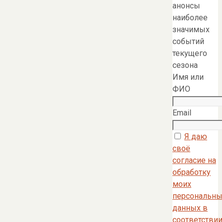
анонсы
наиболее
значимых
событий
текущего
сезона
Имя или
ФИО
Email
Я даю
своё
согласие на
обработку
моих
персональны
данных в
соответстви