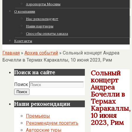
Аэропорты Москвы
О компании
Нас рекомендуют
Наши партнеры
Cпособы оплаты заказа
Контакты
Главная
»
Архив событий
»
Сольный концерт Андреа
Бочелли в Термах Каракаллы, 10 июня 2023, Рим
Сольный
Поиск на сайте
концерт
Поиск
Андреа
Поиск
Бочелли в
Термах
Наши рекомендации
Каракаллы,
10 июня
Премьеры
2023, Рим
Рекомендуем посетить
Авторские туры