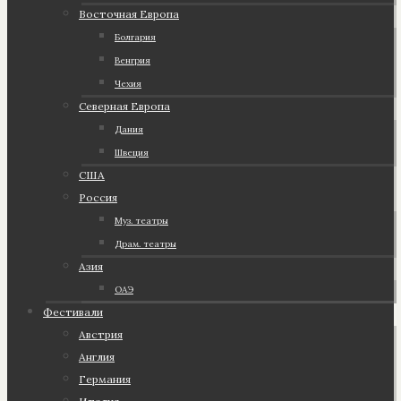
Восточная Европа
Болгария
Венгрия
Чехия
Северная Европа
Дания
Швеция
США
Россия
Муз. театры
Драм. театры
Азия
ОАЭ
Фестивали
Австрия
Англия
Германия