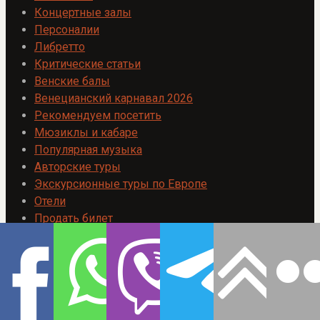
Концертные залы
Персоналии
Либретто
Критические статьи
Венские балы
Венецианский карнавал 2026
Рекомендуем посетить
Мюзиклы и кабаре
Популярная музыка
Авторские туры
Экскурсионные туры по Европе
Отели
Продать билет
Контакты
Как оплатить
Политика в отношении обработки персональных
данных
Все права защищены. Материалы сайта www.binoculars-