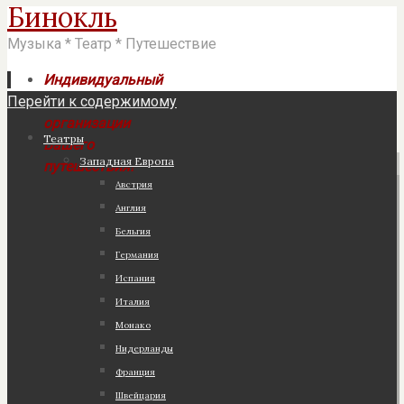
Бинокль
Музыка * Театр * Путешествие
Индивидуальный
Перейти к содержимому
подход к
организации
Театры
Вашего
Западная Европа
путешествия!
Австрия
Англия
Бельгия
Германия
Испания
Италия
Монако
Нидерланды
Франция
Швейцария