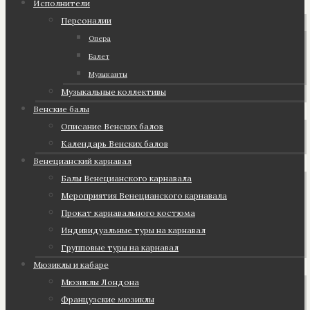
Исполнители
Персоналии
Опера
Балет
Музыканты
Музыкальные коллективы
Венские балы
Описание Венских балов
Календарь Венских балов
Венецианский карнавал
Балы Венецианского карнавала
Мероприятия Венецианского карнавала
Прокат карнавального костюма
Индивидуальные туры на карнавал
Групповые туры на карнавал
Мюзиклы и кабаре
Мюзиклы Лондона
Французские мюзиклы