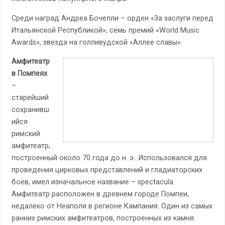
Среди наград Андреа Бочелли – орден «За заслуги перед
Итальянской Республикой», семь премий «World Music
Awards», звезда на голливудской «Аллее славы».
Амфитеатр
в Помпеях
–
старейший
сохранивш
ийся
римский
амфитеатр,
построенный около 70 года до н. э.. Использовался для
проведения цирковых представлений и гладиаторских
боёв, имел изначальное название – spectacula.
Амфитеатр расположен в древнем городе Помпеи,
недалеко от Неаполя в регионе Кампания. Один из самых
ранних римских амфитеатров, построенных из камня.