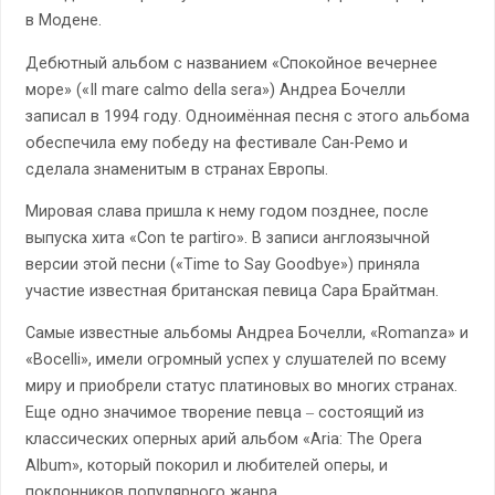
в Модене.
Дебютный альбом с названием «Спокойное вечернее
море» («Il mare calmo della sera») Андреа Бочелли
записал в 1994 году. Одноимённая песня с этого альбома
обеспечила ему победу на фестивале Сан-Ремо и
сделала знаменитым в странах Европы.
Мировая слава пришла к нему годом позднее, после
выпуска хита «Con te partiro». В записи англоязычной
версии этой песни («Time to Say Goodbye») приняла
участие известная британская певица Сара Брайтман.
Самые известные альбомы Андреа Бочелли, «Romanza» и
«Bocelli», имели огромный успех у слушателей по всему
миру и приобрели статус платиновых во многих странах.
Еще одно значимое творение певца ‒ состоящий из
классических оперных арий альбом «Aria: The Opera
Album», который покорил и любителей оперы, и
поклонников популярного жанра.