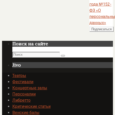
года №152-
ФЗ «О
персональны
данных»
Поиск на сайте
Поиск
Поиск
Jivo
Театры
Фестивали
Концертные залы
Персоналии
Либретто
Критические статьи
Венские балы