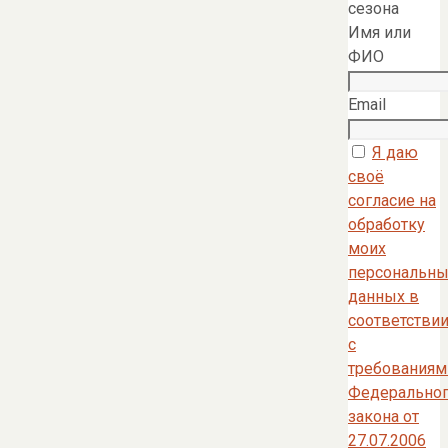
сезона
Имя или
ФИО
Email
Я даю
своё
согласие на
обработку
моих
персональны
данных в
соответстви
с
требованиям
Федерально
закона от
27.07.2006