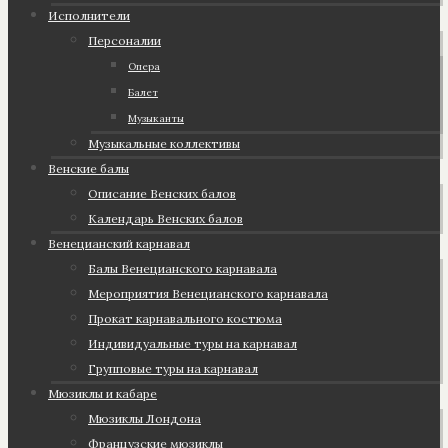
Исполнители
Персоналии
Опера
Балет
Музыканты
Музыкальные коллективы
Венские балы
Описание Венских балов
Календарь Венских балов
Венецианский карнавал
Балы Венецианского карнавала
Мероприятия Венецианского карнавала
Прокат карнавального костюма
Индивидуальные туры на карнавал
Групповые туры на карнавал
Мюзиклы и кабаре
Мюзиклы Лондона
Французские мюзиклы