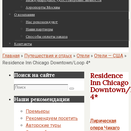
Аэропорты Москвы
О компании
Нас рекомендуют
Наши партнеры
Cпособы оплаты заказа
Контакты
Главная
»
Путешествия и отдых
»
Отели
»
Отели — США
»
Residence Inn Chicago Downtown/Loop 4*
Residence
Поиск на сайте
Inn Chicago
Поиск
Downtown/
Поиск
4*
Наши рекомендации
Премьеры
Рекомендуем посетить
Лирическая
Авторские туры
опера Чикаго