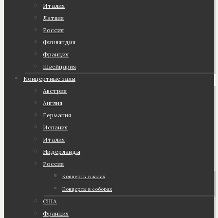
Италия
Латвия
Россия
Финляндия
Франция
Швейцария
Концертные залы
Австрия
Англия
Германия
Испания
Италия
Нидерланды
Россия
Концерты в залах
Концерты в соборах
США
Франция