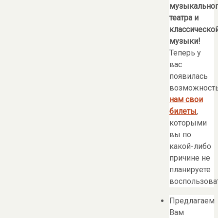
музыкально
театра и
классическо
музыки!
Теперь у
вас
появилась
возможност
нам свои
билеты
,
которыми
вы по
какой-либо
причине не
планируете
воспользоват
Предлагаем
Вам