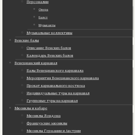
Персоналии
Опера
Балет
Музыканты
Музыкальные коллективы
Венские балы
Описание Венских балов
Календарь Венских балов
Венецианский карнавал
Балы Венецианского карнавала
Мероприятия Венецианского карнавала
Прокат карнавального костюма
Индивидуальные туры на карнавал
Групповые туры на карнавал
Мюзиклы и кабаре
Мюзиклы Лондона
Французские мюзиклы
Мюзиклы Германии и Австрии