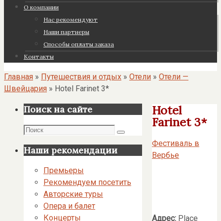
О компании
Нас рекомендуют
Наши партнеры
Cпособы оплаты заказа
Контакты
Главная
»
Путешествия и отдых
»
Отели
»
Отели —
Швейцария
»
Hotel Farinet 3*
Hotel
Поиск на сайте
Farinet 3*
Поиск
Поиск
Фестиваль в
Наши рекомендации
Вербье
Премьеры
Рекомендуем посетить
Авторские туры
Опера и балет
Концерты
Адрес:
Place