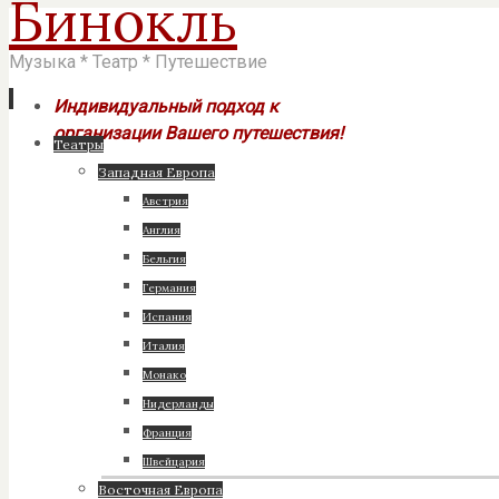
Бинокль
Музыка * Театр * Путешествие
Индивидуальный подход к
организации Вашего путешествия!
Перейти
Театры
к
Западная Европа
содержимому
Австрия
Англия
Бельгия
Германия
Испания
Италия
Монако
Нидерланды
Франция
Швейцария
Восточная Европа