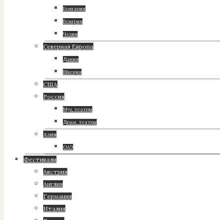
Болгария
Венгрия
Чехия
Северная Европа
Дания
Швеция
США
Россия
Муз. театры
Драм. театры
Азия
ОАЭ
Фестивали
Австрия
Англия
Германия
Италия