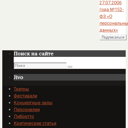
27.07.2006
года №152-
ФЗ «О
персональны
данных»
Поиск на сайте
Поиск
Поиск
Jivo
Театры
Фестивали
Концертные залы
Персоналии
Либретто
Критические статьи