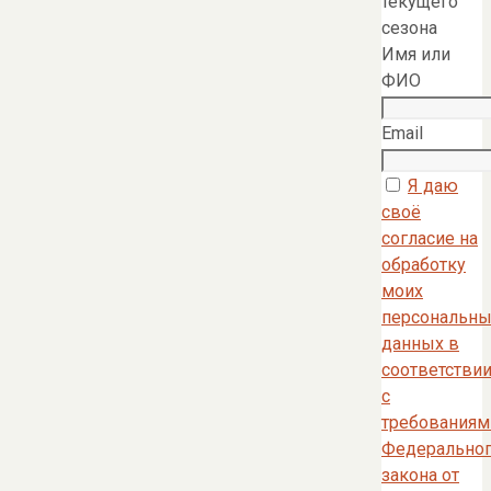
текущего
сезона
Имя или
ФИО
Email
Я даю
своё
согласие на
обработку
моих
персональны
данных в
соответстви
с
требованиям
Федерально
закона от