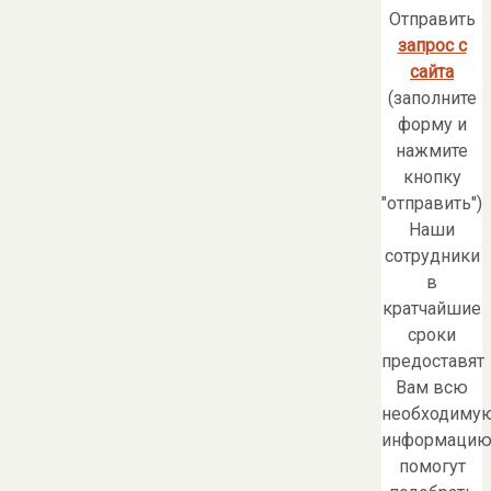
Отправить
запрос с
сайта
(заполните
форму и
нажмите
кнопку
"отправить")
Наши
сотрудники
в
кратчайшие
сроки
предоставят
Вам всю
необходиму
информацию
помогут