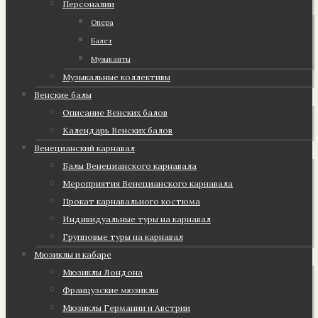
Персоналии
Опера
Балет
Музыканты
Музыкальные коллективы
Венские балы
Описание Венских балов
Календарь Венских балов
Венецианский карнавал
Балы Венецианского карнавала
Мероприятия Венецианского карнавала
Прокат карнавального костюма
Индивидуальные туры на карнавал
Групповые туры на карнавал
Мюзиклы и кабаре
Мюзиклы Лондона
Французские мюзиклы
Мюзиклы Германии и Австрии