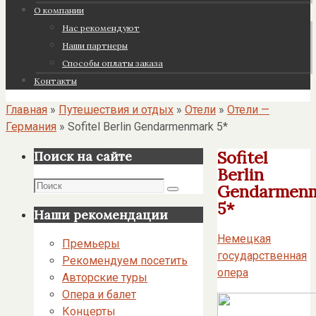
О компании
Нас рекомендуют
Наши партнеры
Cпособы оплаты заказа
Контакты
Главная
»
Путешествия и отдых
»
Отели
»
Отели —
Германия
»
Sofitel Berlin Gendarmenmark 5*
Sofitel
Поиск на сайте
Berlin
Поиск
Gendarmen
Поиск
5*
Наши рекомендации
Немецкая
Премьеры
государственная
Рекомендуем посетить
опера
Авторские туры
Опера и балет
Концерты