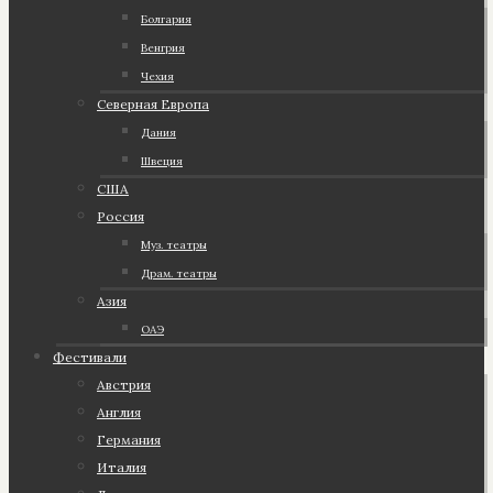
Болгария
Венгрия
Чехия
Северная Европа
Дания
Швеция
США
Россия
Муз. театры
Драм. театры
Азия
ОАЭ
Фестивали
Австрия
Англия
Германия
Италия