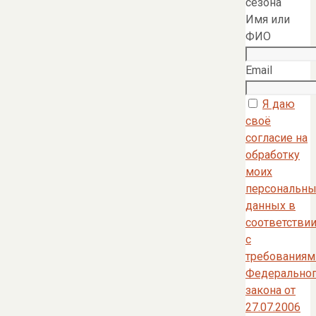
сезона
Имя или
ФИО
Email
Я даю
своё
согласие на
обработку
моих
персональны
данных в
соответстви
с
требованиям
Федерально
закона от
27.07.2006