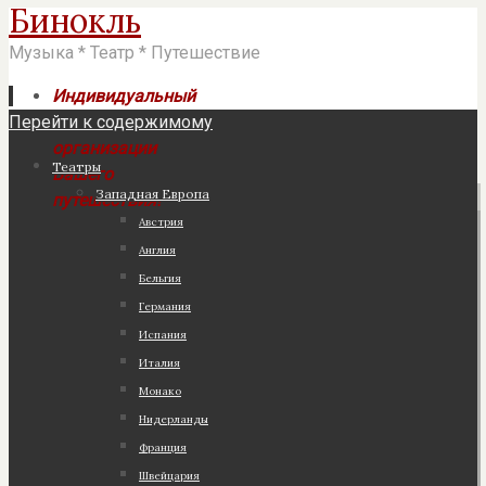
Бинокль
Музыка * Театр * Путешествие
Индивидуальный
Перейти к содержимому
подход к
организации
Театры
Вашего
Западная Европа
путешествия!
Австрия
Англия
Бельгия
Германия
Испания
Италия
Монако
Нидерланды
Франция
Швейцария