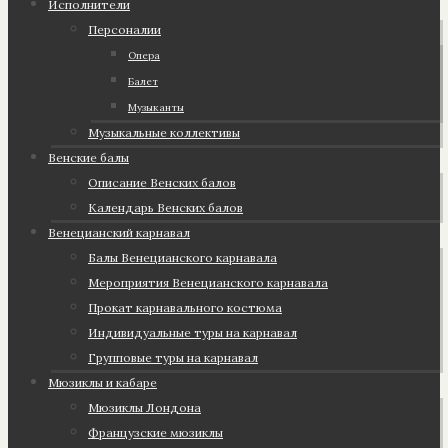
Исполнители
Персоналии
Опера
Балет
Музыканты
Музыкальные коллективы
Венские балы
Описание Венских балов
Календарь Венских балов
Венецианский карнавал
Балы Венецианского карнавала
Мероприятия Венецианского карнавала
Прокат карнавального костюма
Индивидуальные туры на карнавал
Групповые туры на карнавал
Мюзиклы и кабаре
Мюзиклы Лондона
Французские мюзиклы