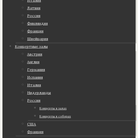
Италия
Латвия
Россия
Финляндия
Франция
Швейцария
Концертные залы
Австрия
Англия
Германия
Испания
Италия
Нидерланды
Россия
Концерты в залах
Концерты в соборах
США
Франция