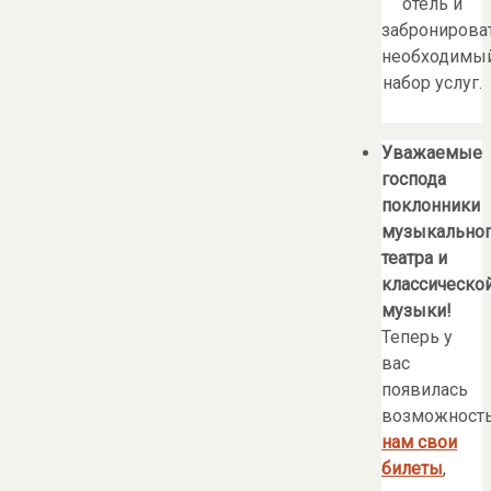
отель и
забронирова
необходимы
набор услуг.
Уважаемые
господа
поклонники
музыкально
театра и
классическо
музыки!
Теперь у
вас
появилась
возможност
нам свои
билеты
,