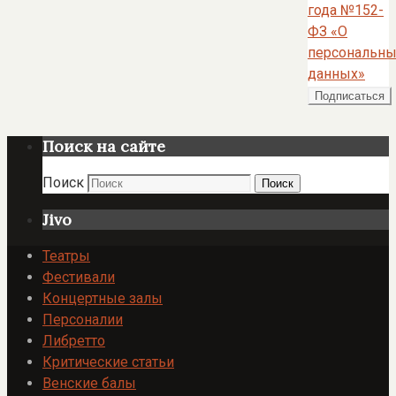
года №152-
ФЗ «О
персональны
данных»
Поиск на сайте
Поиск
Поиск
Jivo
Театры
Фестивали
Концертные залы
Персоналии
Либретто
Критические статьи
Венские балы