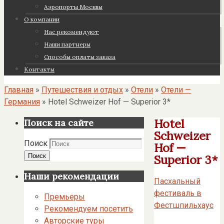
Аэропорты Москвы
О компании
Нас рекомендуют
Наши партнеры
Cпособы оплаты заказа
Контакты
Главная
»
Путешествия и отдых
»
Отели
»
Отели —
Германия
»
Hotel Schweizer Hof — Superior 3*
Hotel
Поиск на сайте
Schweizer
Поиск
Hof —
Поиск
Superior 3*
Наши рекомендации
Пасхальный
фестиваль в
Премьеры
Фестшпильхаус
Рекомендуем посетить
Авторские туры