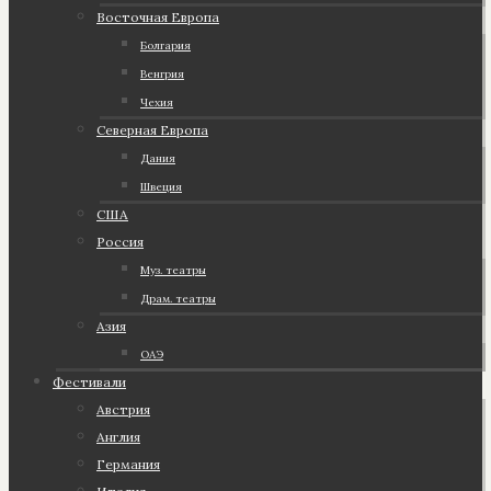
Восточная Европа
Болгария
Венгрия
Чехия
Северная Европа
Дания
Швеция
США
Россия
Муз. театры
Драм. театры
Азия
ОАЭ
Фестивали
Австрия
Англия
Германия