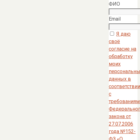
ФИО
Email
Я даю
своё
согласие на
обработку
моих
персональны
данных в
соответстви
с
требованиям
Федерально
закона от
27.07.2006
года №152-
ФЗ «О