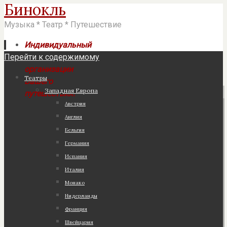
Бинокль
Музыка * Театр * Путешествие
Индивидуальный
Перейти к содержимому
подход к
организации
Театры
Вашего
Западная Европа
путешествия!
Австрия
Англия
Бельгия
Германия
Испания
Италия
Монако
Нидерланды
Франция
Швейцария