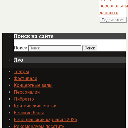
персональны
данных»
Поиск на сайте
Поиск
Поиск
Jivo
Театры
Фестивали
Концертные залы
Персоналии
Либретто
Критические статьи
Венские балы
Венецианский карнавал 2026
Рекомендуем посетить