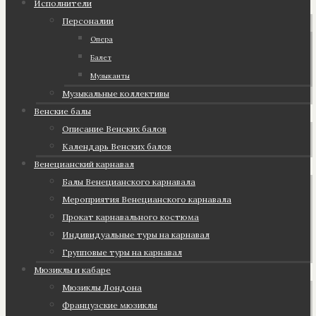
Исполнители
Персоналии
Опера
Балет
Музыканты
Музыкальные коллективы
Венские балы
Описание Венских балов
Календарь Венских балов
Венецианский карнавал
Балы Венецианского карнавала
Мероприятия Венецианского карнавала
Прокат карнавального костюма
Индивидуальные туры на карнавал
Групповые туры на карнавал
Мюзиклы и кабаре
Мюзиклы Лондона
Французские мюзиклы