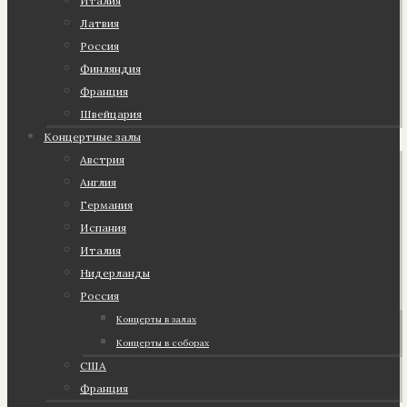
Италия
Латвия
Россия
Финляндия
Франция
Швейцария
Концертные залы
Австрия
Англия
Германия
Испания
Италия
Нидерланды
Россия
Концерты в залах
Концерты в соборах
США
Франция