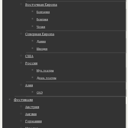
Восточная Европа
Болгария
Венгрия
Чехия
Северная Европа
Дания
Швеция
США
Россия
Муз. театры
Драм. театры
Азия
ОАЭ
Фестивали
Австрия
Англия
Германия