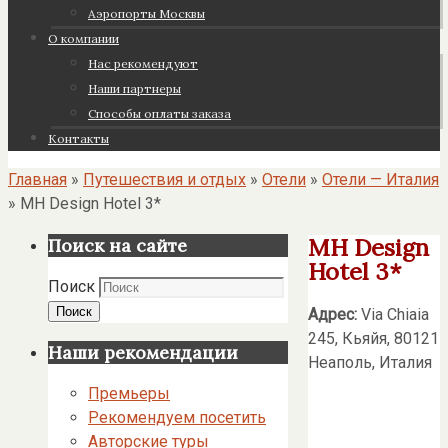
Аэропорты Москвы
О компании
Нас рекомендуют
Наши партнеры
Cпособы оплаты заказа
Контакты
Главная
»
Путешествия и отдых
»
Отели
»
Отели — Италия
»
MH Design Hotel 3*
MH Design
Поиск на сайте
Hotel 3*
Поиск
Поиск
Адрес:
Via Chiaia
245, Кьяйя, 80121
Наши рекомендации
Неаполь, Италия
Премьеры
Рекомендуем посетить
Авторские туры