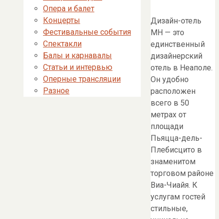
Опера и балет
Концерты
Дизайн-отель
Фестивальные события
MH — это
Спектакли
единственный
Балы и карнавалы
дизайнерский
Статьи и интервью
отель в Неаполе.
Оперные трансляции
Он удобно
Разное
расположен
всего в 50
метрах от
площади
Пьяцца-дель-
Плебисцито в
знаменитом
торговом районе
Виа-Чиайя. К
услугам гостей
стильные,