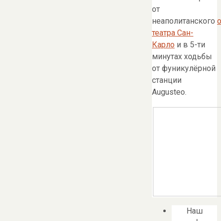
от
неаполитанского
театра Сан-
Карло
и в 5-ти
минутах ходьбы
от фуникулёрной
станции
Augusteo.
Наш