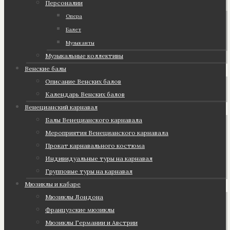
Персоналии
Опера
Балет
Музыканты
Музыкальные коллективы
Венские балы
Описание Венских балов
Календарь Венских балов
Венецианский карнавал
Балы Венецианского карнавала
Мероприятия Венецианского карнавала
Прокат карнавального костюма
Индивидуальные туры на карнавал
Групповые туры на карнавал
Мюзиклы и кабаре
Мюзиклы Лондона
Французские мюзиклы
Мюзиклы Германии и Австрии