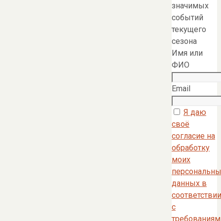
значимых
событий
текущего
сезона
Имя или
ФИО
Email
Я даю
своё
согласие на
обработку
моих
персональны
данных в
соответстви
с
требованиям