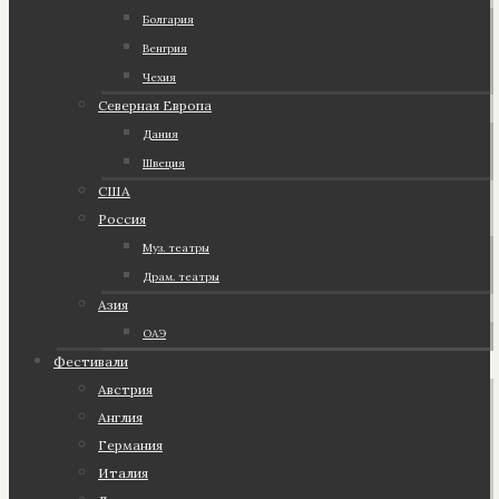
Болгария
Венгрия
Чехия
Северная Европа
Дания
Швеция
США
Россия
Муз. театры
Драм. театры
Азия
ОАЭ
Фестивали
Австрия
Англия
Германия
Италия