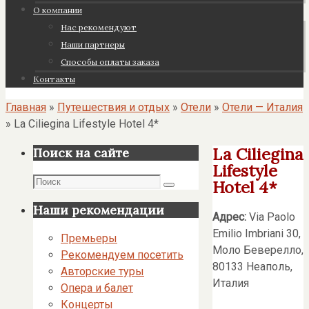
О компании
Нас рекомендуют
Наши партнеры
Cпособы оплаты заказа
Контакты
Главная
»
Путешествия и отдых
»
Отели
»
Отели — Италия
»
La Ciliegina Lifestyle Hotel 4*
La Ciliegina
Поиск на сайте
Lifestyle
Поиск
Hotel 4*
Поиск
Наши рекомендации
Адрес:
Via Paolo
Emilio Imbriani 30,
Премьеры
Моло Беверелло,
Рекомендуем посетить
80133 Неаполь,
Авторские туры
Италия
Опера и балет
Концерты