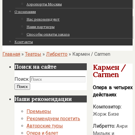
Аэропорты Москвы
О компании
Нас рекомендуют
Наши партнеры
Cпособы оплаты заказа
Контакты
Главная
»
Театры
»
Либретто
»
Кармен / Carmen
Кармен /
Поиск на сайте
Carmen
Поиск
Поиск
Опера в четырех
действиях
Наши рекомендации
Композитор:
Премьеры
Жорж Бизе
Рекомендуем посетить
Авторские туры
Либретто:
Анри
Опера и балет
Мильяк и