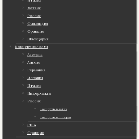
Италия
Латвия
Россия
Финляндия
Франция
Швейцария
Концертные залы
Австрия
Англия
Германия
Испания
Италия
Нидерланды
Россия
Концерты в залах
Концерты в соборах
США
Франция