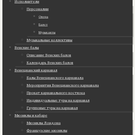
Исполнители
Персоналии
Опера
Балет
Музыканты
Музыкальные коллективы
Венские балы
Описание Венских балов
Календарь Венских балов
Венецианский карнавал
Балы Венецианского карнавала
Мероприятия Венецианского карнавала
Прокат карнавального костюма
Индивидуальные туры на карнавал
Групповые туры на карнавал
Мюзиклы и кабаре
Мюзиклы Лондона
Французские мюзиклы