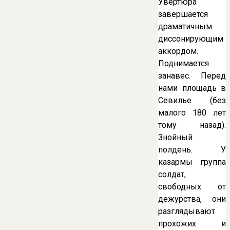
Увертюра
завершается
драматичным
диссонирующим
аккордом.
Поднимается
занавес. Перед
нами площадь в
Севилье (без
малого 180 лет
тому назад).
Знойный
полдень. У
казармы группа
солдат,
свободных от
дежурства, они
разглядывают
прохожих и