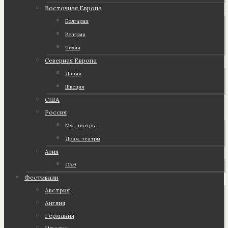
Восточная Европа
Болгария
Венгрия
Чехия
Северная Европа
Дания
Швеция
США
Россия
Муз. театры
Драм. театры
Азия
ОАЭ
Фестивали
Австрия
Англия
Германия