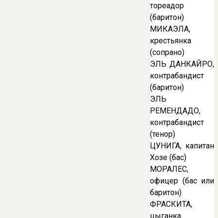
тореадор
(баритон)
МИКАЭЛА,
крестьянка
(сопрано)
ЭЛЬ ДАНКАЙРО,
контрабандист
(баритон)
ЭЛЬ
РЕМЕНДАДО,
контрабандист
(тенор)
ЦУНИГА, капитан
Хозе (бас)
МОРАЛЕС,
офицер (бас или
баритон)
ФРАСКИТА,
цыганка