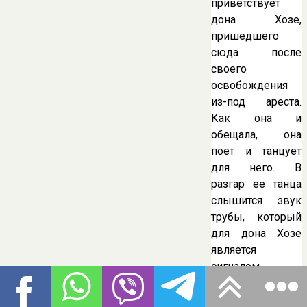
приветствует
дона Хозе,
пришедшего
сюда после
своего
освобождения
из-под ареста.
Как она и
обещала, она
поет и танцует
для него. В
разгар ее танца
слышится звук
трубы, который
для дона Хозе
является
сигналом
явиться в
казарму. Он