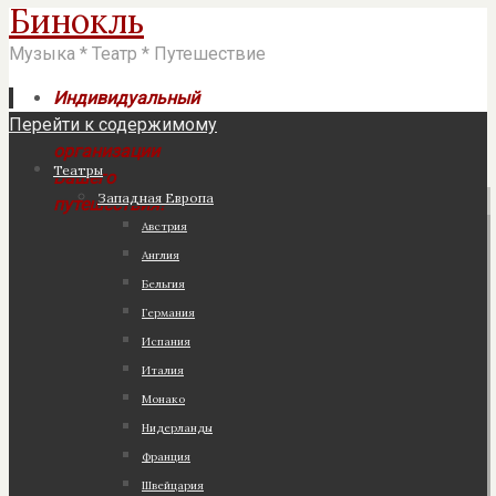
Бинокль
Музыка * Театр * Путешествие
Индивидуальный
Перейти к содержимому
подход к
организации
Театры
Вашего
Западная Европа
путешествия!
Австрия
Англия
Бельгия
Германия
Испания
Италия
Монако
Нидерланды
Франция
Швейцария