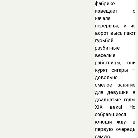
фабрике
извещает о
начале
перерыва, и из
ворот высыпают
гурьбой
разбитные
веселые
работницы, они
курят сигары —
довольно
смелое занятие
для девушки в
двадцатые годы
XIX века! Но
собравшиеся
юноши ждут в
первую очередь
самую