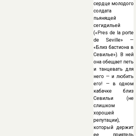
сердце молодого
солдата
пьянящей
сегидильей
(«Pres de la porte
de Seville» —
«Близ бастиона в
Севилье»). В ней
она обещает петь
и танцевать для
него — и любить
его! — в одном
кабачке близ
Севильи (не
слишком
хорошей
репутации),
который держит
ее приятель