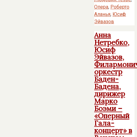
Опера
,
Роберто
Аланья
,
Юсиф
Эйвазов
Анна
Нетребко,
Юсиф
Эйвазов,
Филармони
оркестр
Баден-
Бадена,
дирижер
Марко
Боэми –
«Оперный
Гала-
концерт» в