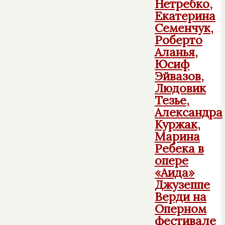
Нетребко,
Екатерина
Семенчук,
Роберто
Аланья,
Юсиф
Эйвазов,
Людовик
Тезье,
Александра
Куржак,
Марина
Ребека в
опере
«Аида»
Джузеппе
Верди на
Оперном
фестивале