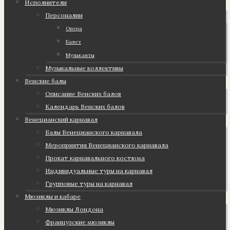
Исполнители
Персоналии
Опера
Балет
Музыканты
Музыкальные коллективы
Венские балы
Описание Венских балов
Календарь Венских балов
Венецианский карнавал
Балы Венецианского карнавала
Мероприятия Венецианского карнавала
Прокат карнавального костюма
Индивидуальные туры на карнавал
Групповые туры на карнавал
Мюзиклы и кабаре
Мюзиклы Лондона
Французские мюзиклы