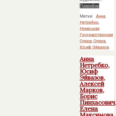
Подробно
Метки:
Анна
Нетребко
,
Немецкая
Государственная
Опера
,
Опера
,
Юсиф Эйвазов
Анна
Нетребко,
Юсиф
Эйвазов,
Алексей
Марков,
Борис
Пинхасович
Елена
Максимова