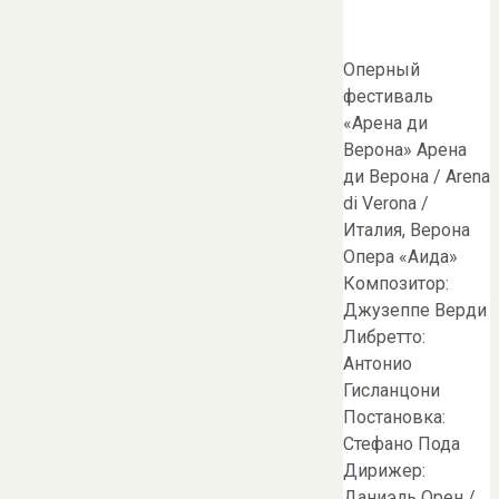
Оперный
фестиваль
«Арена ди
Верона» Арена
ди Верона / Arena
di Verona /
Италия, Верона
Опера «Аида»
Композитор:
Джузеппе Верди
Либретто:
Антонио
Гисланцони
Постановка:
Стефано Пода
Дирижер:
Даниэль Орен /