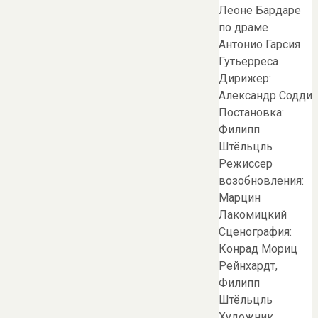
Леоне Бардаре
по драме
Антонио Гарсия
Гутьерреса
Дирижер:
Александр Содди
Постановка:
Филипп
Штёльцль
Режиссер
возобновления:
Марцин
Лакомицкий
Сценография:
Конрад Мориц
Рейнхардт,
Филипп
Штёльцль
Художник…