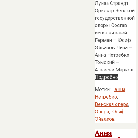
Луиза Страндт
Оркестр Венской
государственной
оперы Состав
исполнителей
Герман – Юсиф
Эйвазов Лиза –
Анна Нетребко
Томский –
Алексей Марков…
Подробно
Метки:
Анна
Нетребко
,
Венская опера
,
Опера
,
Юсиф
Эйвазов
Анна