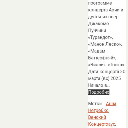
программе
концерта Арии и
дуэты из опер
Джакомо
Пуччини
«Турандот»,
«Манон Леско»,
«Мадам
Баттерфляй»,
«Вилли», «Тоска»
Дата концерта 30
марта (вс) 2025
Начало в…
Подробно
Метки:
Анна
Нетребко
,
Венский
Концертхаус
,