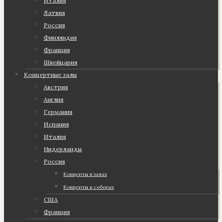
Италия
Латвия
Россия
Финляндия
Франция
Швейцария
Концертные залы
Австрия
Англия
Германия
Испания
Италия
Нидерланды
Россия
Концерты в залах
Концерты в соборах
США
Франция