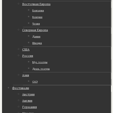
Восточная Европа
Болгария
Венгрия
Чехия
Северная Европа
Дания
Швеция
США
Россия
Муз. театры
Драм. театры
Азия
ОАЭ
Фестивали
Австрия
Англия
Германия