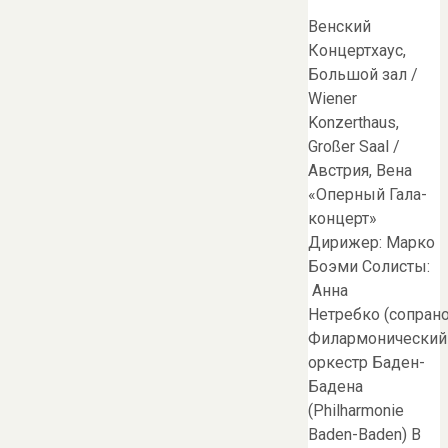
Венский
Концертхаус,
Большой зал /
Wiener
Konzerthaus,
Großer Saal /
Австрия, Вена
«Оперный Гала-
концерт»
Дирижер: Марко
Боэми Солисты:
Анна
Нетребко (сопрано
Филармонический
оркестр Баден-
Бадена
(Philharmonie
Baden-Baden) В