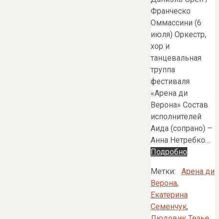
Франческо
Оммассини (6
июля) Оркестр,
хор и
танцевальная
труппа
фестиваля
«Арена ди
Верона» Состав
исполнителей
Аида (сопрано) –
Анна Нетребко…
Подробно
Метки:
Арена ди
Верона
,
Екатерина
Семенчук
,
Людовик Тезье
,