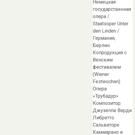
Немецкая
государственная
опера /
Staatsoper Unter
den Linden /
Германия,
Берлин
Копродукция с
Венским
фестивалем
(Wiener
Festwochen)
Опера
«Трубадур»
Композитор:
Джузеппе Верди
Либретто
Сальваторе
Каммарано и