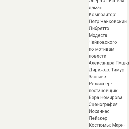
Опера «Пиковая
дама»
Композитор:
Петр Чайковский
Либретто
Модеста
Чайковского
по мотивам
повести
Александра Пушк
Дирижёр: Тимур
Зангиев
Режиссёр-
постановщик:
Вера Немирова
Сценография:
Йоханнес
Лейакер
Костюмы: Мари-