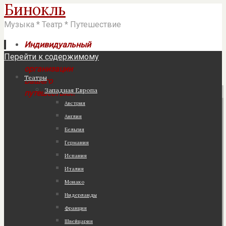
Бинокль
Музыка * Театр * Путешествие
Индивидуальный
Перейти к содержимому
подход к
организации
Театры
Вашего
Западная Европа
путешествия!
Австрия
Англия
Бельгия
Германия
Испания
Италия
Монако
Нидерланды
Франция
Швейцария