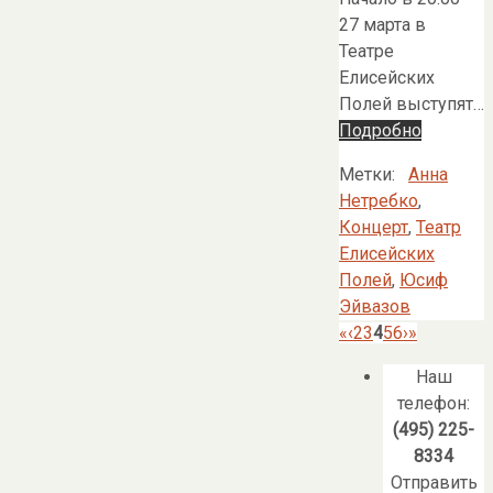
27 марта в
Театре
Елисейских
Полей выступят…
Подробно
Метки:
Анна
Нетребко
,
Концерт
,
Театр
Елисейских
Полей
,
Юсиф
Эйвазов
«
‹
2
3
4
5
6
›
»
Наш
телефон:
(495) 225-
8334
Отправить