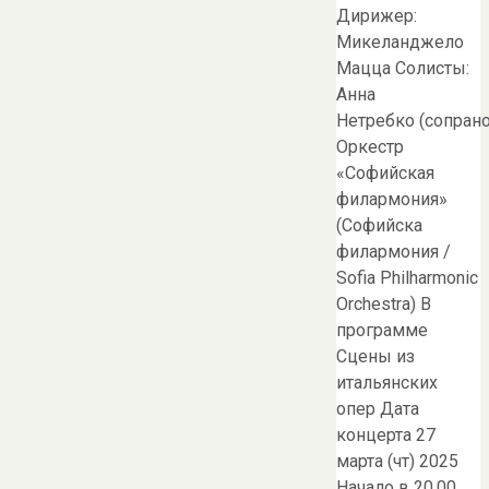
Дирижер:
Микеланджело
Мацца Солисты:
Анна
Нетребко (сопрано
Оркестр
«Софийская
филармония»
(Софийска
филармония /
Sofia Philharmonic
Orchestra) В
программе
Сцены из
итальянских
опер Дата
концерта 27
марта (чт) 2025
Начало в 20.00