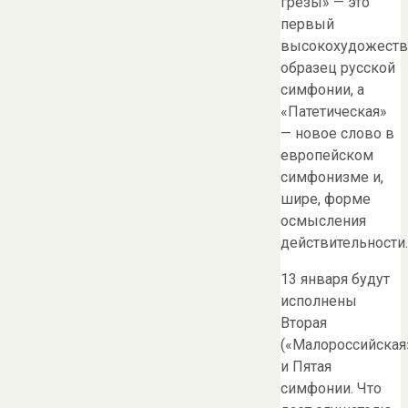
грезы» — это
первый
высокохудожест
образец русской
симфонии, а
«Патетическая»
— новое слово в
европейском
симфонизме и,
шире, форме
осмысления
действительности.
13 января будут
исполнены
Вторая
(«Малороссийская
и Пятая
симфонии. Что