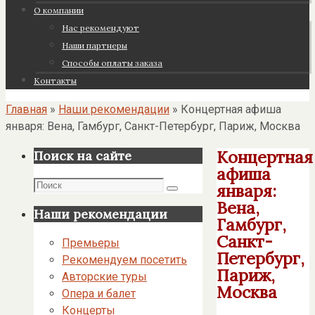
О компании
Нас рекомендуют
Наши партнеры
Cпособы оплаты заказа
Контакты
Главная
»
Наши рекомендации
»
Концертная афиша
января: Вена, Гамбург, Санкт-Петербург, Париж, Москва
Концертная
Поиск на сайте
афиша
Поиск
января:
Поиск
Вена,
Наши рекомендации
Гамбург,
Санкт-
Премьеры
Петербург,
Рекомендуем посетить
Париж,
Авторские туры
Москва
Опера и балет
Концерты