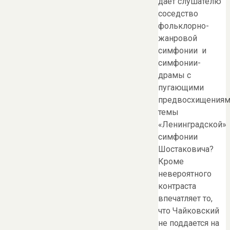
дает слушателю
соседство
фольклорно-
жанровой
симфонии и
симфонии-
драмы с
пугающими
предвосхищения
темы
«Ленинградской»
симфонии
Шостаковича?
Кроме
невероятного
контраста
впечатляет то,
что Чайковский
не поддается на