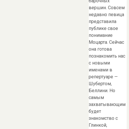
барочных
вершин. Совсем
недавно певица
представила
публике свое
понимание
Моцарта. Сейчас
она готова
познакомить нас
с новыми
именами в
репертуаре —
Шубертом,
Беллини. Но
самым
захватывающим
будет
знакомство с
Глинкой,