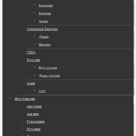
Болгария
Венгрия
Чехия
Северная Европа
Дания
Швеция
США
Россия
Муз. театры
Драм. театры
Азия
ОАЭ
Фестивали
Австрия
Англия
Германия
Италия