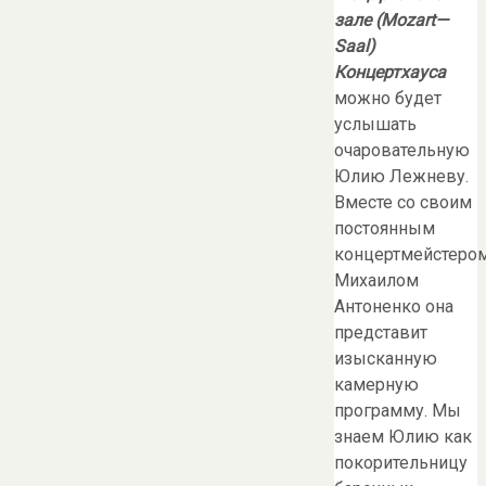
зале (
Mozart
—
Saal
)
Концертхауса
можно будет
услышать
очаровательную
Юлию Лежневу.
Вместе со своим
постоянным
концертмейстеро
Михаилом
Антоненко она
представит
изысканную
камерную
программу. Мы
знаем Юлию как
покорительницу