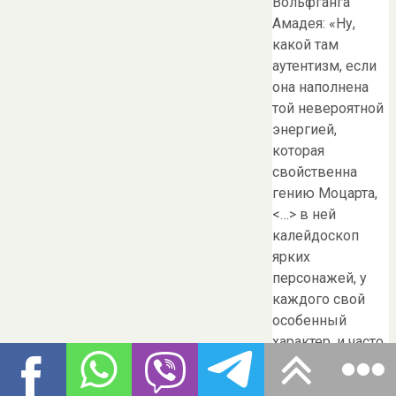
Вольфганга
Амадея: «Ну,
какой там
аутентизм, если
она наполнена
той невероятной
энергией,
которая
свойственна
гению Моцарта,
<…> в ней
калейдоскоп
ярких
персонажей, у
каждого свой
особенный
характер, и часто
эти характеры
нам очень