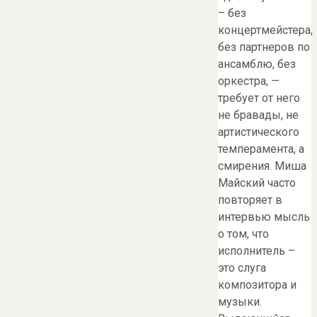
– без
концертмейстера,
без партнеров по
ансамблю, без
оркестра, —
требует от него
не бравады, не
артистического
темперамента, а
смирения. Миша
Майский часто
повторяет в
интервью мысль
о том, что
исполнитель –
это слуга
композитора и
музыки.