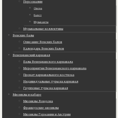
Персоналии
Опера
Балет
Музыканты
Музыкальные коллективы
Венские балы
Описание Венских балов
Календарь Венских балов
Венецианский карнавал
Балы Венецианского карнавала
Мероприятия Венецианского карнавала
Прокат карнавального костюма
Индивидуальные туры на карнавал
Групповые туры на карнавал
Мюзиклы и кабаре
Мюзиклы Лондона
Французские мюзиклы
Мюзиклы Германии и Австрии