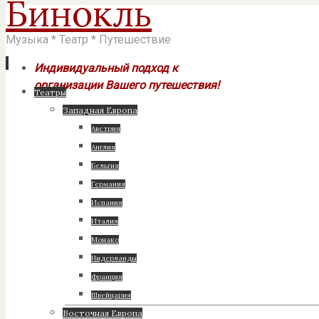
Бинокль
Музыка * Театр * Путешествие
Индивидуальный подход к
организации Вашего путешествия!
Перейти
Театры
к
Западная Европа
содержимому
Австрия
Англия
Бельгия
Германия
Испания
Италия
Монако
Нидерланды
Франция
Швейцария
Восточная Европа