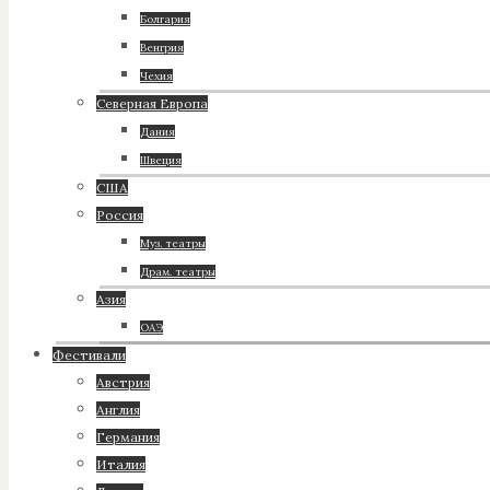
Болгария
Венгрия
Чехия
Северная Европа
Дания
Швеция
США
Россия
Муз. театры
Драм. театры
Азия
ОАЭ
Фестивали
Австрия
Англия
Германия
Италия