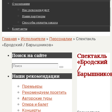
О компании
Нас рекомендуют
Наши партнеры
Cпособы оплаты заказа
Контакты
Главная
»
Исполнители
»
Персоналии
»
Спектакль
«Бродский / Барышников»
Спектакль
Поиск на сайте
«Бродский
Поиск
/
Поиск
Барышнико
Наши рекомендации
Премьеры
Рекомендуем посетить
Авторские туры
Опера и балет
Концерты