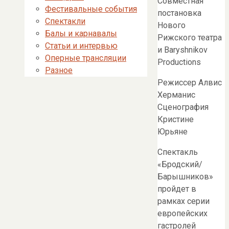
Совместная
Фестивальные события
постановка
Спектакли
Нового
Балы и карнавалы
Рижского театра
Статьи и интервью
и Baryshnikov
Оперные трансляции
Productions
Разное
Режиссер Алвис
Херманис
Сценография
Кристине
Юрьяне
Спектакль
«Бродский/
Барышников»
пройдет в
рамках серии
европейских
гастролей