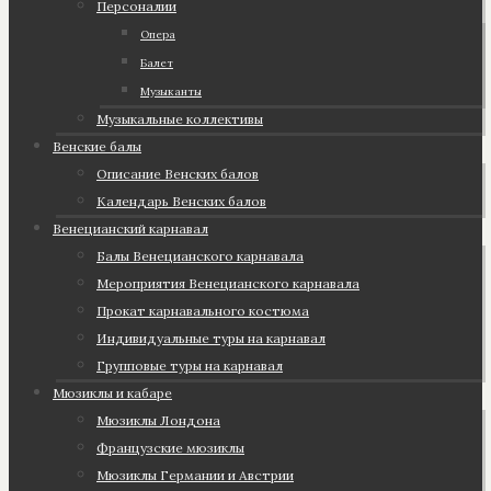
Персоналии
Опера
Балет
Музыканты
Музыкальные коллективы
Венские балы
Описание Венских балов
Календарь Венских балов
Венецианский карнавал
Балы Венецианского карнавала
Мероприятия Венецианского карнавала
Прокат карнавального костюма
Индивидуальные туры на карнавал
Групповые туры на карнавал
Мюзиклы и кабаре
Мюзиклы Лондона
Французские мюзиклы
Мюзиклы Германии и Австрии