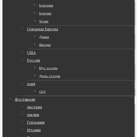
Болгария
Венгрия
Чехия
Северная Европа
Дания
Швеция
США
Россия
Муз. театры
Драм. театры
Азия
ОАЭ
Фестивали
Австрия
Англия
Германия
Италия