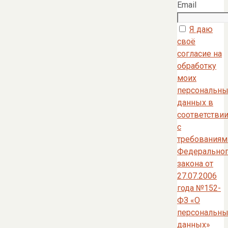
Email
Я даю
своё
согласие на
обработку
моих
персональны
данных в
соответстви
с
требованиям
Федерально
закона от
27.07.2006
года №152-
ФЗ «О
персональны
данных»