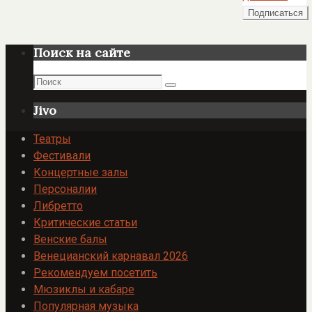
Поиск на сайте
Поиск
Поиск
Jivo
Театры
Фестивали
Концертные залы
Персоналии
Либретто
Критические статьи
Венские балы
Венецианский карнавал 2026
Рекомендуем посетить
Мюзиклы и кабаре
Популярная музыка