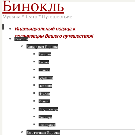
Бинокль
Музыка * Театр * Путешествие
Индивидуальный подход к
организации Вашего путешествия!
Перейти
Театры
к
Западная Европа
содержимому
Австрия
Англия
Бельгия
Германия
Испания
Италия
Монако
Нидерланды
Франция
Швейцария
Восточная Европа