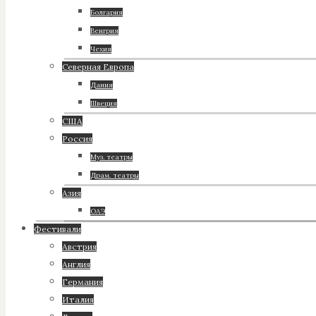
Болгария
Венгрия
Чехия
Северная Европа
Дания
Швеция
США
Россия
Муз. театры
Драм. театры
Азия
ОАЭ
Фестивали
Австрия
Англия
Германия
Италия